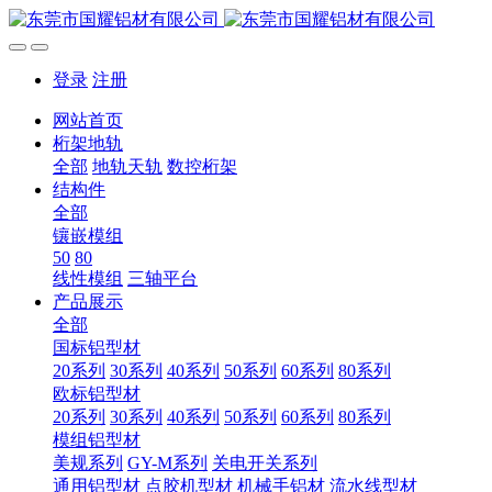
登录
注册
网站首页
桁架地轨
全部
地轨天轨
数控桁架
结构件
全部
镶嵌模组
50
80
线性模组
三轴平台
产品展示
全部
国标铝型材
20系列
30系列
40系列
50系列
60系列
80系列
欧标铝型材
20系列
30系列
40系列
50系列
60系列
80系列
模组铝型材
美规系列
GY-M系列
关电开关系列
通用铝型材
点胶机型材
机械手铝材
流水线型材