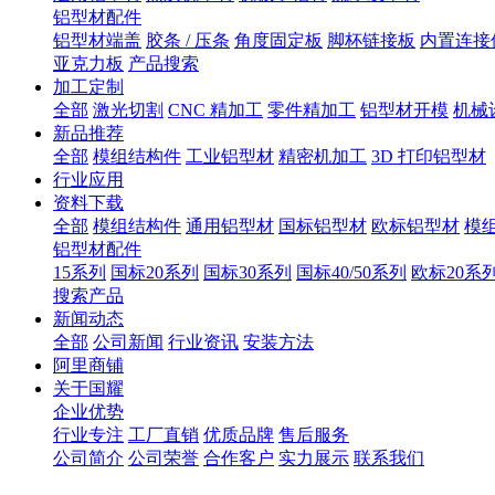
铝型材配件
铝型材端盖
胶条 / 压条
角度固定板
脚杯链接板
内置连接
亚克力板
产品搜索
加工定制
全部
激光切割
CNC 精加工
零件精加工
铝型材开模
机械
新品推荐
全部
模组结构件
工业铝型材
精密机加工
3D 打印铝型材
行业应用
资料下载
全部
模组结构件
通用铝型材
国标铝型材
欧标铝型材
模
铝型材配件
15系列
国标20系列
国标30系列
国标40/50系列
欧标20系
搜索产品
新闻动态
全部
公司新闻
行业资讯
安装方法
阿里商铺
关于国耀
企业优势
行业专注
工厂直销
优质品牌
售后服务
公司简介
公司荣誉
合作客户
实力展示
联系我们