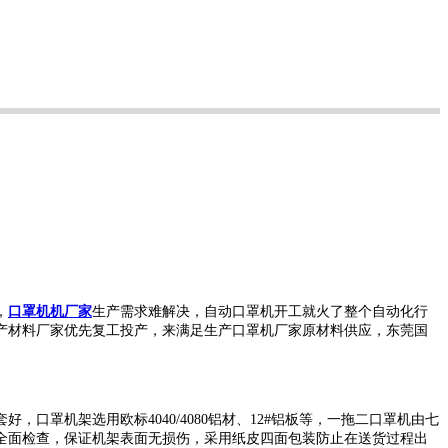
，
口罩机机厂家
生产需求难解决，自动口罩机开工就火了整个自动化行
产材料厂家优先复工投产，来满足生产口罩机厂家原材料供应，东莞国
套好，口罩机架选用欧标
4040/4080
铝材、12#铝板等，一拖二口罩机由七
全面检查，保证机架表面无损伤，采用纸皮四面包装防止在送货过程出