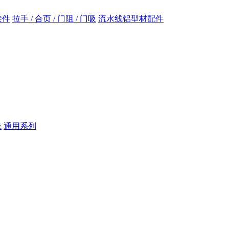
接件
拉手 / 合页 / 门阻 / 门吸
流水线铝型材配件
线
通用系列