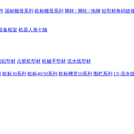
件
国标螺母系列
欧标螺母系列
脚杯 / 脚轮 / 地脚
铝型材角码链
设备框架
机器人第七轴
组铝型材
点胶机型材
机械手型材
流水线型材
列
欧标30系列
欧标40/50系列
欧标槽宽10系列
围栏系列
LY-流水