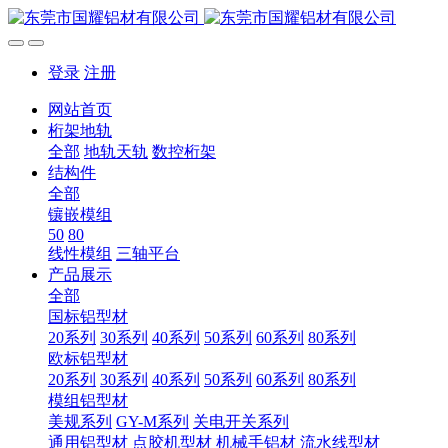
登录
注册
网站首页
桁架地轨
全部
地轨天轨
数控桁架
结构件
全部
镶嵌模组
50
80
线性模组
三轴平台
产品展示
全部
国标铝型材
20系列
30系列
40系列
50系列
60系列
80系列
欧标铝型材
20系列
30系列
40系列
50系列
60系列
80系列
模组铝型材
美规系列
GY-M系列
关电开关系列
通用铝型材
点胶机型材
机械手铝材
流水线型材