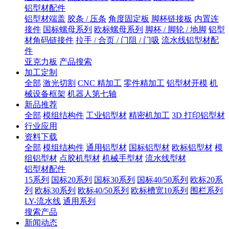
铝型材配件
铝型材端盖
胶条 / 压条
角度固定板
脚杯链接板
内置连
接件
国标螺母系列
欧标螺母系列
脚杯 / 脚轮 / 地脚
铝型
材角码链接件
拉手 / 合页 / 门阻 / 门吸
流水线铝型材配
件
亚克力板
产品搜索
加工定制
全部
激光切割
CNC 精加工
零件精加工
铝型材开模
机
械设备框架
机器人第七轴
新品推荐
全部
模组结构件
工业铝型材
精密机加工
3D 打印铝型材
行业应用
资料下载
全部
模组结构件
通用铝型材
国标铝型材
欧标铝型材
模
组铝型材
点胶机型材
机械手型材
流水线型材
铝型材配件
15系列
国标20系列
国标30系列
国标40/50系列
欧标20系
列
欧标30系列
欧标40/50系列
欧标槽宽10系列
围栏系列
LY-流水线
通用系列
搜索产品
新闻动态