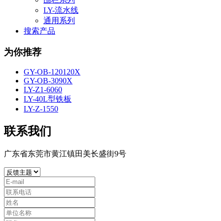
LY-流水线
通用系列
搜索产品
为你推荐
GY-OB-120120X
GY-OB-3090X
LY-Z1-6060
LY-40L型铁板
LY-Z-1550
联系我们
广东省东莞市黄江镇田美长盛街9号