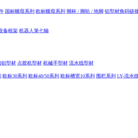
件
国标螺母系列
欧标螺母系列
脚杯 / 脚轮 / 地脚
铝型材角码链
设备框架
机器人第七轴
组铝型材
点胶机型材
机械手型材
流水线型材
列
欧标30系列
欧标40/50系列
欧标槽宽10系列
围栏系列
LY-流水