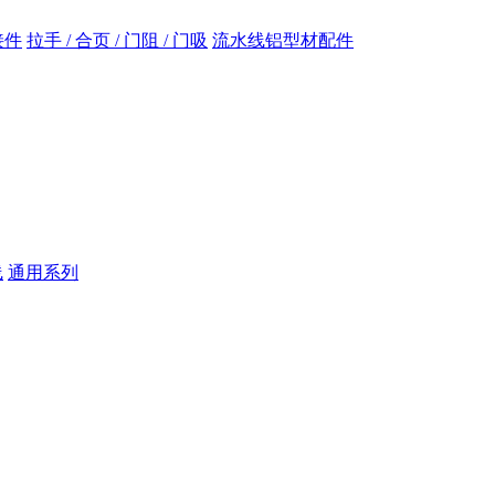
接件
拉手 / 合页 / 门阻 / 门吸
流水线铝型材配件
线
通用系列