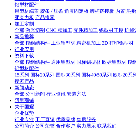
铝型材配件
铝型材端盖
胶条 / 压条
角度固定板
脚杯链接板
内置连接
亚克力板
产品搜索
加工定制
全部
激光切割
CNC 精加工
零件精加工
铝型材开模
机械
新品推荐
全部
模组结构件
工业铝型材
精密机加工
3D 打印铝型材
行业应用
资料下载
全部
模组结构件
通用铝型材
国标铝型材
欧标铝型材
模
铝型材配件
15系列
国标20系列
国标30系列
国标40/50系列
欧标20系
搜索产品
新闻动态
全部
公司新闻
行业资讯
安装方法
阿里商铺
关于国耀
企业优势
行业专注
工厂直销
优质品牌
售后服务
公司简介
公司荣誉
合作客户
实力展示
联系我们