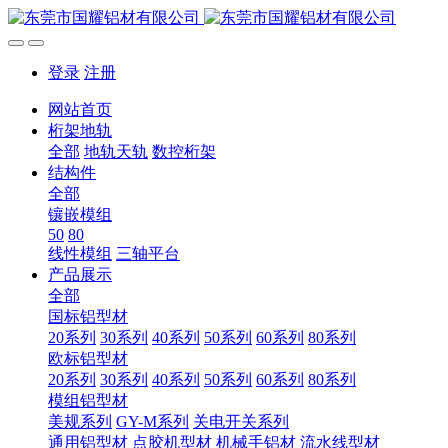
登录
注册
网站首页
桁架地轨
全部
地轨天轨
数控桁架
结构件
全部
镶嵌模组
50
80
线性模组
三轴平台
产品展示
全部
国标铝型材
20系列
30系列
40系列
50系列
60系列
80系列
欧标铝型材
20系列
30系列
40系列
50系列
60系列
80系列
模组铝型材
美规系列
GY-M系列
关电开关系列
通用铝型材
点胶机型材
机械手铝材
流水线型材