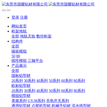
登录
注册
网站首页
桁架地轨
全部
地轨天轨
数控桁架
结构件
全部
镶嵌模组
50
80
线性模组
三轴平台
产品展示
全部
国标铝型材
20系列
30系列
40系列
50系列
60系列
80系列
欧标铝型材
20系列
30系列
40系列
50系列
60系列
80系列
模组铝型材
美规系列
GY-M系列
关电开关系列
通用铝型材
点胶机型材
机械手铝材
流水线型材