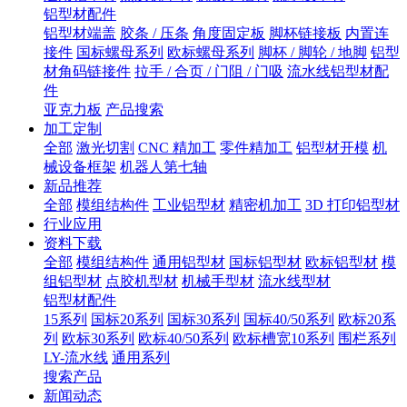
铝型材配件
铝型材端盖
胶条 / 压条
角度固定板
脚杯链接板
内置连
接件
国标螺母系列
欧标螺母系列
脚杯 / 脚轮 / 地脚
铝型
材角码链接件
拉手 / 合页 / 门阻 / 门吸
流水线铝型材配
件
亚克力板
产品搜索
加工定制
全部
激光切割
CNC 精加工
零件精加工
铝型材开模
机
械设备框架
机器人第七轴
新品推荐
全部
模组结构件
工业铝型材
精密机加工
3D 打印铝型材
行业应用
资料下载
全部
模组结构件
通用铝型材
国标铝型材
欧标铝型材
模
组铝型材
点胶机型材
机械手型材
流水线型材
铝型材配件
15系列
国标20系列
国标30系列
国标40/50系列
欧标20系
列
欧标30系列
欧标40/50系列
欧标槽宽10系列
围栏系列
LY-流水线
通用系列
搜索产品
新闻动态