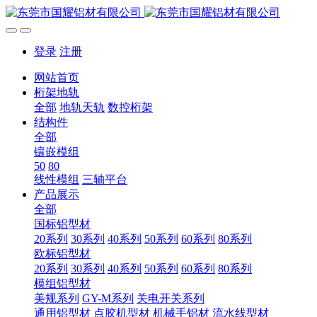
登录
注册
网站首页
桁架地轨
全部
地轨天轨
数控桁架
结构件
全部
镶嵌模组
50
80
线性模组
三轴平台
产品展示
全部
国标铝型材
20系列
30系列
40系列
50系列
60系列
80系列
欧标铝型材
20系列
30系列
40系列
50系列
60系列
80系列
模组铝型材
美规系列
GY-M系列
关电开关系列
通用铝型材
点胶机型材
机械手铝材
流水线型材