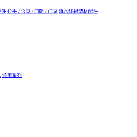
接件
拉手 / 合页 / 门阻 / 门吸
流水线铝型材配件
线
通用系列