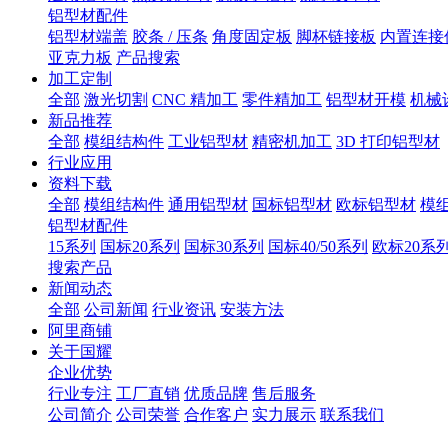
铝型材配件
铝型材端盖
胶条 / 压条
角度固定板
脚杯链接板
内置连接
亚克力板
产品搜索
加工定制
全部
激光切割
CNC 精加工
零件精加工
铝型材开模
机械
新品推荐
全部
模组结构件
工业铝型材
精密机加工
3D 打印铝型材
行业应用
资料下载
全部
模组结构件
通用铝型材
国标铝型材
欧标铝型材
模
铝型材配件
15系列
国标20系列
国标30系列
国标40/50系列
欧标20系
搜索产品
新闻动态
全部
公司新闻
行业资讯
安装方法
阿里商铺
关于国耀
企业优势
行业专注
工厂直销
优质品牌
售后服务
公司简介
公司荣誉
合作客户
实力展示
联系我们