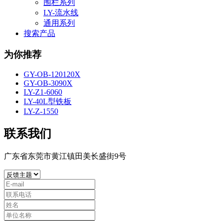
围栏系列
LY-流水线
通用系列
搜索产品
为你推荐
GY-OB-120120X
GY-OB-3090X
LY-Z1-6060
LY-40L型铁板
LY-Z-1550
联系我们
广东省东莞市黄江镇田美长盛街9号