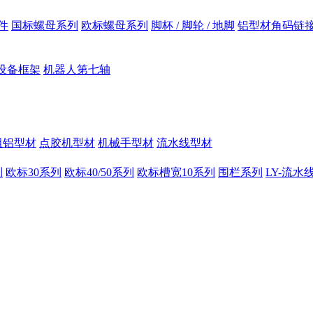
件
国标螺母系列
欧标螺母系列
脚杯 / 脚轮 / 地脚
铝型材角码链
设备框架
机器人第七轴
组铝型材
点胶机型材
机械手型材
流水线型材
列
欧标30系列
欧标40/50系列
欧标槽宽10系列
围栏系列
LY-流水