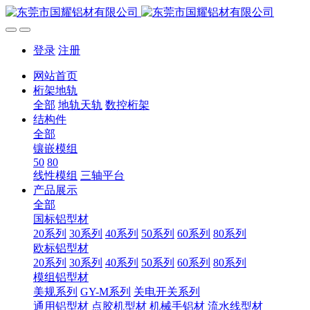
登录
注册
网站首页
桁架地轨
全部
地轨天轨
数控桁架
结构件
全部
镶嵌模组
50
80
线性模组
三轴平台
产品展示
全部
国标铝型材
20系列
30系列
40系列
50系列
60系列
80系列
欧标铝型材
20系列
30系列
40系列
50系列
60系列
80系列
模组铝型材
美规系列
GY-M系列
关电开关系列
通用铝型材
点胶机型材
机械手铝材
流水线型材