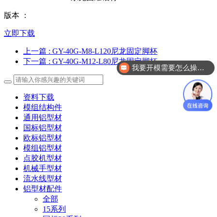
版本 ：
立即下载
上一篇
: GY-40G-M8-L120尼龙固定脚杯
下一篇
: GY-40G-M12-L80尼龙固定脚杯
我要开模需要怎么操作？
资料下载
模组结构件
通用铝型材
国标铝型材
欧标铝型材
模组铝型材
点胶机型材
机械手型材
流水线型材
铝型材配件
全部
15系列