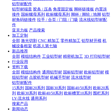
铝型材配件
铝型材端盖
胶条 / 压条
角度固定板
脚杯链接板
内置连
接件
国标螺母系列
欧标螺母系列
脚杯 / 脚轮 / 地脚
铝型
材角码链接件
拉手 / 合页 / 门阻 / 门吸
流水线铝型材配
件
亚克力板
产品搜索
加工定制
全部
激光切割
CNC 精加工
零件精加工
铝型材开模
机
械设备框架
机器人第七轴
新品推荐
全部
模组结构件
工业铝型材
精密机加工
3D 打印铝型材
行业应用
资料下载
全部
模组结构件
通用铝型材
国标铝型材
欧标铝型材
模
组铝型材
点胶机型材
机械手型材
流水线型材
铝型材配件
15系列
国标20系列
国标30系列
国标40/50系列
欧标20系
列
欧标30系列
欧标40/50系列
欧标槽宽10系列
围栏系列
LY-流水线
通用系列
搜索产品
新闻动态