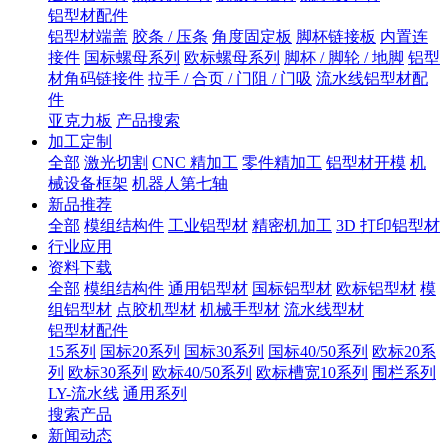
铝型材配件
铝型材端盖
胶条 / 压条
角度固定板
脚杯链接板
内置连
接件
国标螺母系列
欧标螺母系列
脚杯 / 脚轮 / 地脚
铝型
材角码链接件
拉手 / 合页 / 门阻 / 门吸
流水线铝型材配
件
亚克力板
产品搜索
加工定制
全部
激光切割
CNC 精加工
零件精加工
铝型材开模
机
械设备框架
机器人第七轴
新品推荐
全部
模组结构件
工业铝型材
精密机加工
3D 打印铝型材
行业应用
资料下载
全部
模组结构件
通用铝型材
国标铝型材
欧标铝型材
模
组铝型材
点胶机型材
机械手型材
流水线型材
铝型材配件
15系列
国标20系列
国标30系列
国标40/50系列
欧标20系
列
欧标30系列
欧标40/50系列
欧标槽宽10系列
围栏系列
LY-流水线
通用系列
搜索产品
新闻动态