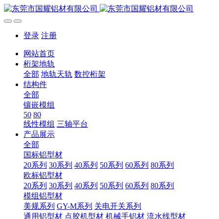
登录
注册
网站首页
桁架地轨
全部
地轨天轨
数控桁架
结构件
全部
镶嵌模组
50
80
线性模组
三轴平台
产品展示
全部
国标铝型材
20系列
30系列
40系列
50系列
60系列
80系列
欧标铝型材
20系列
30系列
40系列
50系列
60系列
80系列
模组铝型材
美规系列
GY-M系列
关电开关系列
通用铝型材
点胶机型材
机械手铝材
流水线型材