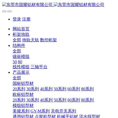
登录
注册
网站首页
桁架地轨
全部
地轨天轨
数控桁架
结构件
全部
镶嵌模组
50
80
线性模组
三轴平台
产品展示
全部
国标铝型材
20系列
30系列
40系列
50系列
60系列
80系列
欧标铝型材
20系列
30系列
40系列
50系列
60系列
80系列
模组铝型材
美规系列
GY-M系列
关电开关系列
通用铝型材
点胶机型材
机械手铝材
流水线型材