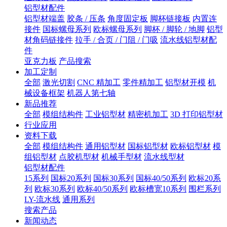
铝型材配件
铝型材端盖
胶条 / 压条
角度固定板
脚杯链接板
内置连
接件
国标螺母系列
欧标螺母系列
脚杯 / 脚轮 / 地脚
铝型
材角码链接件
拉手 / 合页 / 门阻 / 门吸
流水线铝型材配
件
亚克力板
产品搜索
加工定制
全部
激光切割
CNC 精加工
零件精加工
铝型材开模
机
械设备框架
机器人第七轴
新品推荐
全部
模组结构件
工业铝型材
精密机加工
3D 打印铝型材
行业应用
资料下载
全部
模组结构件
通用铝型材
国标铝型材
欧标铝型材
模
组铝型材
点胶机型材
机械手型材
流水线型材
铝型材配件
15系列
国标20系列
国标30系列
国标40/50系列
欧标20系
列
欧标30系列
欧标40/50系列
欧标槽宽10系列
围栏系列
LY-流水线
通用系列
搜索产品
新闻动态