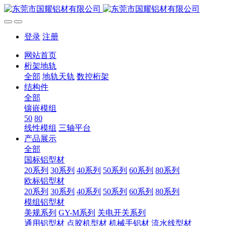
登录
注册
网站首页
桁架地轨
全部
地轨天轨
数控桁架
结构件
全部
镶嵌模组
50
80
线性模组
三轴平台
产品展示
全部
国标铝型材
20系列
30系列
40系列
50系列
60系列
80系列
欧标铝型材
20系列
30系列
40系列
50系列
60系列
80系列
模组铝型材
美规系列
GY-M系列
关电开关系列
通用铝型材
点胶机型材
机械手铝材
流水线型材