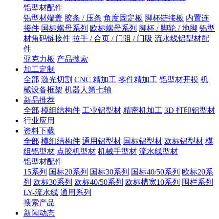
铝型材配件
铝型材端盖
胶条 / 压条
角度固定板
脚杯链接板
内置连
接件
国标螺母系列
欧标螺母系列
脚杯 / 脚轮 / 地脚
铝型
材角码链接件
拉手 / 合页 / 门阻 / 门吸
流水线铝型材配
件
亚克力板
产品搜索
加工定制
全部
激光切割
CNC 精加工
零件精加工
铝型材开模
机
械设备框架
机器人第七轴
新品推荐
全部
模组结构件
工业铝型材
精密机加工
3D 打印铝型材
行业应用
资料下载
全部
模组结构件
通用铝型材
国标铝型材
欧标铝型材
模
组铝型材
点胶机型材
机械手型材
流水线型材
铝型材配件
15系列
国标20系列
国标30系列
国标40/50系列
欧标20系
列
欧标30系列
欧标40/50系列
欧标槽宽10系列
围栏系列
LY-流水线
通用系列
搜索产品
新闻动态