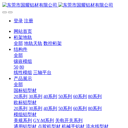
登录
注册
网站首页
桁架地轨
全部
地轨天轨
数控桁架
结构件
全部
镶嵌模组
50
80
线性模组
三轴平台
产品展示
全部
国标铝型材
20系列
30系列
40系列
50系列
60系列
80系列
欧标铝型材
20系列
30系列
40系列
50系列
60系列
80系列
模组铝型材
美规系列
GY-M系列
关电开关系列
通用铝型材
点胶机型材
机械手铝材
流水线型材