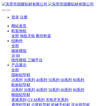
登录
注册
网站首页
桁架地轨
全部
地轨天轨
数控桁架
结构件
全部
镶嵌模组
50
80
线性模组
三轴平台
产品展示
全部
国标铝型材
20系列
30系列
40系列
50系列
60系列
80系列
欧标铝型材
20系列
30系列
40系列
50系列
60系列
80系列
模组铝型材
美规系列
GY-M系列
关电开关系列
通用铝型材
点胶机型材
机械手铝材
流水线型材