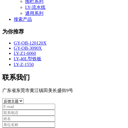
围栏系列
LY-流水线
通用系列
搜索产品
为你推荐
GY-OB-120120X
GY-OB-3090X
LY-Z1-6060
LY-40L型铁板
LY-Z-1550
联系我们
广东省东莞市黄江镇田美长盛街9号