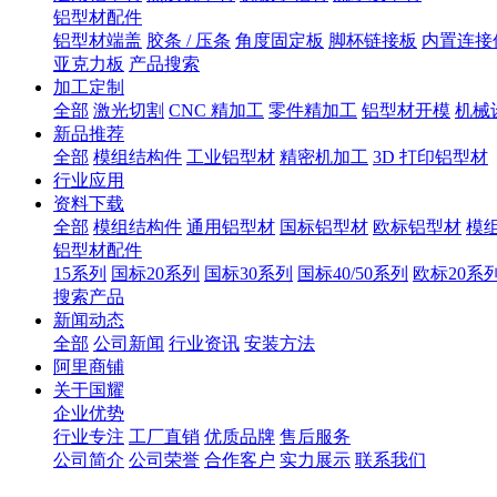
铝型材配件
铝型材端盖
胶条 / 压条
角度固定板
脚杯链接板
内置连接
亚克力板
产品搜索
加工定制
全部
激光切割
CNC 精加工
零件精加工
铝型材开模
机械
新品推荐
全部
模组结构件
工业铝型材
精密机加工
3D 打印铝型材
行业应用
资料下载
全部
模组结构件
通用铝型材
国标铝型材
欧标铝型材
模
铝型材配件
15系列
国标20系列
国标30系列
国标40/50系列
欧标20系
搜索产品
新闻动态
全部
公司新闻
行业资讯
安装方法
阿里商铺
关于国耀
企业优势
行业专注
工厂直销
优质品牌
售后服务
公司简介
公司荣誉
合作客户
实力展示
联系我们