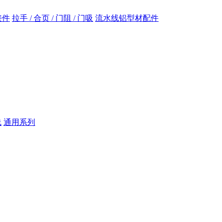
接件
拉手 / 合页 / 门阻 / 门吸
流水线铝型材配件
线
通用系列