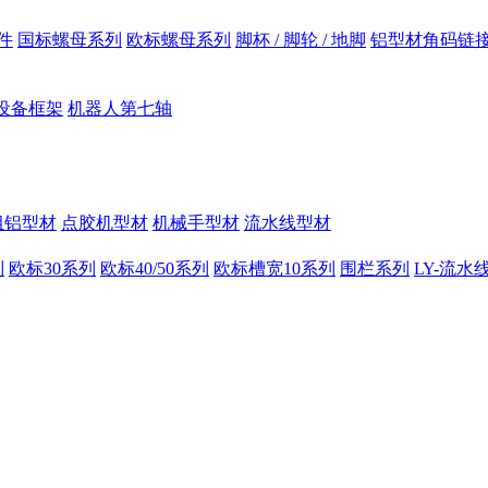
件
国标螺母系列
欧标螺母系列
脚杯 / 脚轮 / 地脚
铝型材角码链
设备框架
机器人第七轴
组铝型材
点胶机型材
机械手型材
流水线型材
列
欧标30系列
欧标40/50系列
欧标槽宽10系列
围栏系列
LY-流水