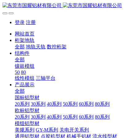
登录
注册
网站首页
桁架地轨
全部
地轨天轨
数控桁架
结构件
全部
镶嵌模组
50
80
线性模组
三轴平台
产品展示
全部
国标铝型材
20系列
30系列
40系列
50系列
60系列
80系列
欧标铝型材
20系列
30系列
40系列
50系列
60系列
80系列
模组铝型材
美规系列
GY-M系列
关电开关系列
通用铝型材
点胶机型材
机械手铝材
流水线型材