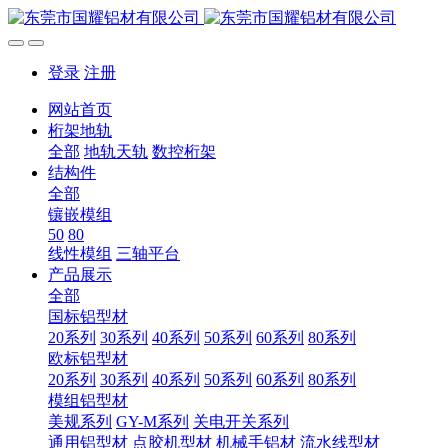
登录
注册
网站首页
桁架地轨
全部
地轨天轨
数控桁架
结构件
全部
镶嵌模组
50
80
线性模组
三轴平台
产品展示
全部
国标铝型材
20系列
30系列
40系列
50系列
60系列
80系列
欧标铝型材
20系列
30系列
40系列
50系列
60系列
80系列
模组铝型材
美规系列
GY-M系列
关电开关系列
通用铝型材
点胶机型材
机械手铝材
流水线型材