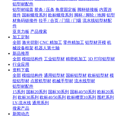
铝型材配件
铝型材端盖
胶条 / 压条
角度固定板
脚杯链接板
内置连
接件
国标螺母系列
欧标螺母系列
脚杯 / 脚轮 / 地脚
铝型
材角码链接件
拉手 / 合页 / 门阻 / 门吸
流水线铝型材配
件
亚克力板
产品搜索
加工定制
全部
激光切割
CNC 精加工
零件精加工
铝型材开模
机
械设备框架
机器人第七轴
新品推荐
全部
模组结构件
工业铝型材
精密机加工
3D 打印铝型材
行业应用
资料下载
全部
模组结构件
通用铝型材
国标铝型材
欧标铝型材
模
组铝型材
点胶机型材
机械手型材
流水线型材
铝型材配件
15系列
国标20系列
国标30系列
国标40/50系列
欧标20系
列
欧标30系列
欧标40/50系列
欧标槽宽10系列
围栏系列
LY-流水线
通用系列
搜索产品
新闻动态