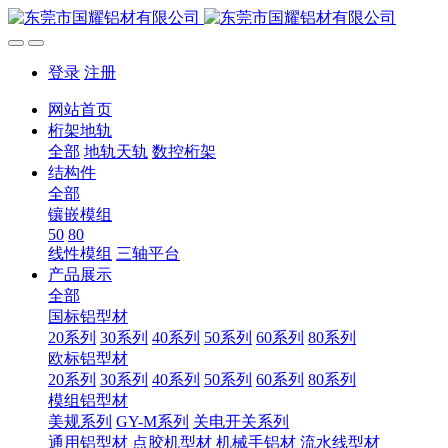
登录
注册
网站首页
桁架地轨
全部
地轨天轨
数控桁架
结构件
全部
镶嵌模组
50
80
线性模组
三轴平台
产品展示
全部
国标铝型材
20系列
30系列
40系列
50系列
60系列
80系列
欧标铝型材
20系列
30系列
40系列
50系列
60系列
80系列
模组铝型材
美规系列
GY-M系列
关电开关系列
通用铝型材
点胶机型材
机械手铝材
流水线型材