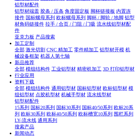
铝型材配件
铝型材端盖
胶条 / 压条
角度固定板
脚杯链接板
内置连
接件
国标螺母系列
欧标螺母系列
脚杯 / 脚轮 / 地脚
铝型
材角码链接件
拉手 / 合页 / 门阻 / 门吸
流水线铝型材配
件
亚克力板
产品搜索
加工定制
全部
激光切割
CNC 精加工
零件精加工
铝型材开模
机
械设备框架
机器人第七轴
新品推荐
全部
模组结构件
工业铝型材
精密机加工
3D 打印铝型材
行业应用
资料下载
全部
模组结构件
通用铝型材
国标铝型材
欧标铝型材
模
组铝型材
点胶机型材
机械手型材
流水线型材
铝型材配件
15系列
国标20系列
国标30系列
国标40/50系列
欧标20系
列
欧标30系列
欧标40/50系列
欧标槽宽10系列
围栏系列
LY-流水线
通用系列
搜索产品
新闻动态