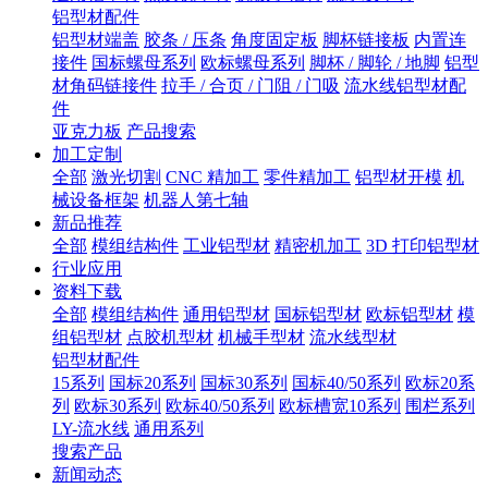
铝型材配件
铝型材端盖
胶条 / 压条
角度固定板
脚杯链接板
内置连
接件
国标螺母系列
欧标螺母系列
脚杯 / 脚轮 / 地脚
铝型
材角码链接件
拉手 / 合页 / 门阻 / 门吸
流水线铝型材配
件
亚克力板
产品搜索
加工定制
全部
激光切割
CNC 精加工
零件精加工
铝型材开模
机
械设备框架
机器人第七轴
新品推荐
全部
模组结构件
工业铝型材
精密机加工
3D 打印铝型材
行业应用
资料下载
全部
模组结构件
通用铝型材
国标铝型材
欧标铝型材
模
组铝型材
点胶机型材
机械手型材
流水线型材
铝型材配件
15系列
国标20系列
国标30系列
国标40/50系列
欧标20系
列
欧标30系列
欧标40/50系列
欧标槽宽10系列
围栏系列
LY-流水线
通用系列
搜索产品
新闻动态