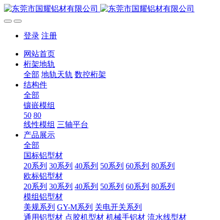
登录
注册
网站首页
桁架地轨
全部
地轨天轨
数控桁架
结构件
全部
镶嵌模组
50
80
线性模组
三轴平台
产品展示
全部
国标铝型材
20系列
30系列
40系列
50系列
60系列
80系列
欧标铝型材
20系列
30系列
40系列
50系列
60系列
80系列
模组铝型材
美规系列
GY-M系列
关电开关系列
通用铝型材
点胶机型材
机械手铝材
流水线型材