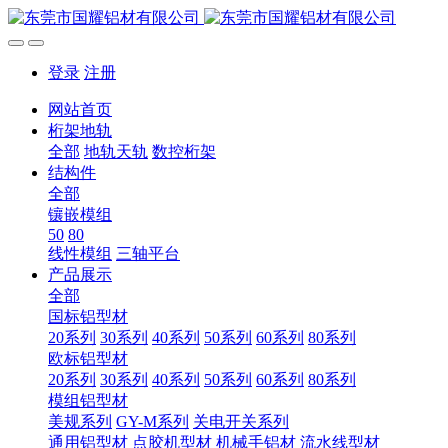
登录
注册
网站首页
桁架地轨
全部
地轨天轨
数控桁架
结构件
全部
镶嵌模组
50
80
线性模组
三轴平台
产品展示
全部
国标铝型材
20系列
30系列
40系列
50系列
60系列
80系列
欧标铝型材
20系列
30系列
40系列
50系列
60系列
80系列
模组铝型材
美规系列
GY-M系列
关电开关系列
通用铝型材
点胶机型材
机械手铝材
流水线型材