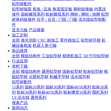
铝型材配件
铝型材端盖
胶条 / 压条
角度固定板
脚杯链接板
内置连
接件
国标螺母系列
欧标螺母系列
脚杯 / 脚轮 / 地脚
铝型
材角码链接件
拉手 / 合页 / 门阻 / 门吸
流水线铝型材配
件
亚克力板
产品搜索
加工定制
全部
激光切割
CNC 精加工
零件精加工
铝型材开模
机
械设备框架
机器人第七轴
新品推荐
全部
模组结构件
工业铝型材
精密机加工
3D 打印铝型材
行业应用
资料下载
全部
模组结构件
通用铝型材
国标铝型材
欧标铝型材
模
组铝型材
点胶机型材
机械手型材
流水线型材
铝型材配件
15系列
国标20系列
国标30系列
国标40/50系列
欧标20系
列
欧标30系列
欧标40/50系列
欧标槽宽10系列
围栏系列
LY-流水线
通用系列
搜索产品
新闻动态