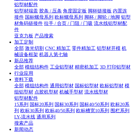
铝型材配件
铝型材端盖
胶条 / 压条
角度固定板
脚杯链接板
内置连
接件
国标螺母系列
欧标螺母系列
脚杯 / 脚轮 / 地脚
铝型
材角码链接件
拉手 / 合页 / 门阻 / 门吸
流水线铝型材配
件
亚克力板
产品搜索
加工定制
全部
激光切割
CNC 精加工
零件精加工
铝型材开模
机
械设备框架
机器人第七轴
新品推荐
全部
模组结构件
工业铝型材
精密机加工
3D 打印铝型材
行业应用
资料下载
全部
模组结构件
通用铝型材
国标铝型材
欧标铝型材
模
组铝型材
点胶机型材
机械手型材
流水线型材
铝型材配件
15系列
国标20系列
国标30系列
国标40/50系列
欧标20系
列
欧标30系列
欧标40/50系列
欧标槽宽10系列
围栏系列
LY-流水线
通用系列
搜索产品
新闻动态