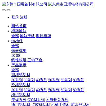
登录
注册
网站首页
桁架地轨
全部
地轨天轨
数控桁架
结构件
全部
镶嵌模组
50
80
线性模组
三轴平台
产品展示
全部
国标铝型材
20系列
30系列
40系列
50系列
60系列
80系列
欧标铝型材
20系列
30系列
40系列
50系列
60系列
80系列
模组铝型材
美规系列
GY-M系列
关电开关系列
通用铝型材
点胶机型材
机械手铝材
流水线型材