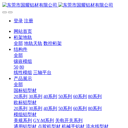
登录
注册
网站首页
桁架地轨
全部
地轨天轨
数控桁架
结构件
全部
镶嵌模组
50
80
线性模组
三轴平台
产品展示
全部
国标铝型材
20系列
30系列
40系列
50系列
60系列
80系列
欧标铝型材
20系列
30系列
40系列
50系列
60系列
80系列
模组铝型材
美规系列
GY-M系列
关电开关系列
通用铝型材
点胶机型材
机械手铝材
流水线型材