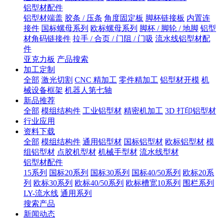
铝型材配件
铝型材端盖
胶条 / 压条
角度固定板
脚杯链接板
内置连
接件
国标螺母系列
欧标螺母系列
脚杯 / 脚轮 / 地脚
铝型
材角码链接件
拉手 / 合页 / 门阻 / 门吸
流水线铝型材配
件
亚克力板
产品搜索
加工定制
全部
激光切割
CNC 精加工
零件精加工
铝型材开模
机
械设备框架
机器人第七轴
新品推荐
全部
模组结构件
工业铝型材
精密机加工
3D 打印铝型材
行业应用
资料下载
全部
模组结构件
通用铝型材
国标铝型材
欧标铝型材
模
组铝型材
点胶机型材
机械手型材
流水线型材
铝型材配件
15系列
国标20系列
国标30系列
国标40/50系列
欧标20系
列
欧标30系列
欧标40/50系列
欧标槽宽10系列
围栏系列
LY-流水线
通用系列
搜索产品
新闻动态