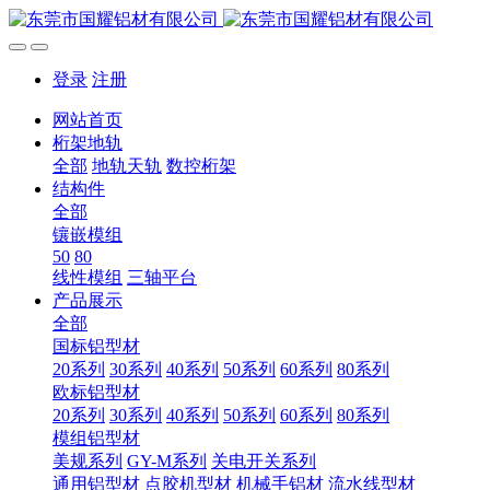
登录
注册
网站首页
桁架地轨
全部
地轨天轨
数控桁架
结构件
全部
镶嵌模组
50
80
线性模组
三轴平台
产品展示
全部
国标铝型材
20系列
30系列
40系列
50系列
60系列
80系列
欧标铝型材
20系列
30系列
40系列
50系列
60系列
80系列
模组铝型材
美规系列
GY-M系列
关电开关系列
通用铝型材
点胶机型材
机械手铝材
流水线型材