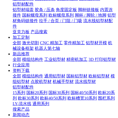
铝型材配件
铝型材端盖
胶条 / 压条
角度固定板
脚杯链接板
内置连
接件
国标螺母系列
欧标螺母系列
脚杯 / 脚轮 / 地脚
铝型
材角码链接件
拉手 / 合页 / 门阻 / 门吸
流水线铝型材配
件
亚克力板
产品搜索
加工定制
全部
激光切割
CNC 精加工
零件精加工
铝型材开模
机
械设备框架
机器人第七轴
新品推荐
全部
模组结构件
工业铝型材
精密机加工
3D 打印铝型材
行业应用
资料下载
全部
模组结构件
通用铝型材
国标铝型材
欧标铝型材
模
组铝型材
点胶机型材
机械手型材
流水线型材
铝型材配件
15系列
国标20系列
国标30系列
国标40/50系列
欧标20系
列
欧标30系列
欧标40/50系列
欧标槽宽10系列
围栏系列
LY-流水线
通用系列
搜索产品
新闻动态