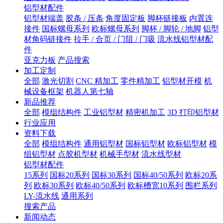
铝型材配件
铝型材端盖
胶条 / 压条
角度固定板
脚杯链接板
内置连
接件
国标螺母系列
欧标螺母系列
脚杯 / 脚轮 / 地脚
铝型
材角码链接件
拉手 / 合页 / 门阻 / 门吸
流水线铝型材配
件
亚克力板
产品搜索
加工定制
全部
激光切割
CNC 精加工
零件精加工
铝型材开模
机
械设备框架
机器人第七轴
新品推荐
全部
模组结构件
工业铝型材
精密机加工
3D 打印铝型材
行业应用
资料下载
全部
模组结构件
通用铝型材
国标铝型材
欧标铝型材
模
组铝型材
点胶机型材
机械手型材
流水线型材
铝型材配件
15系列
国标20系列
国标30系列
国标40/50系列
欧标20系
列
欧标30系列
欧标40/50系列
欧标槽宽10系列
围栏系列
LY-流水线
通用系列
搜索产品
新闻动态