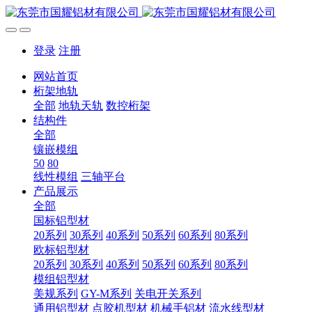
登录
注册
网站首页
桁架地轨
全部
地轨天轨
数控桁架
结构件
全部
镶嵌模组
50
80
线性模组
三轴平台
产品展示
全部
国标铝型材
20系列
30系列
40系列
50系列
60系列
80系列
欧标铝型材
20系列
30系列
40系列
50系列
60系列
80系列
模组铝型材
美规系列
GY-M系列
关电开关系列
通用铝型材
点胶机型材
机械手铝材
流水线型材