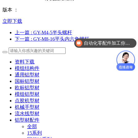
版本 ：
立即下载
上一篇
: GY-M4-5半头螺杆
下一篇
: GY-M8-16平头内六角螺杆
自动化零配件加工你们做吗？
资料下载
模组结构件
通用铝型材
国标铝型材
欧标铝型材
模组铝型材
点胶机型材
机械手型材
流水线型材
铝型材配件
全部
15系列