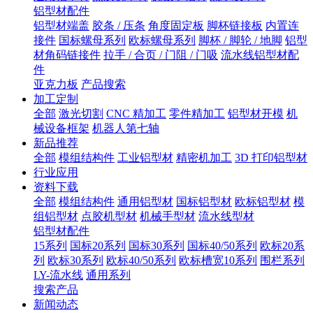
铝型材配件
铝型材端盖
胶条 / 压条
角度固定板
脚杯链接板
内置连
接件
国标螺母系列
欧标螺母系列
脚杯 / 脚轮 / 地脚
铝型
材角码链接件
拉手 / 合页 / 门阻 / 门吸
流水线铝型材配
件
亚克力板
产品搜索
加工定制
全部
激光切割
CNC 精加工
零件精加工
铝型材开模
机
械设备框架
机器人第七轴
新品推荐
全部
模组结构件
工业铝型材
精密机加工
3D 打印铝型材
行业应用
资料下载
全部
模组结构件
通用铝型材
国标铝型材
欧标铝型材
模
组铝型材
点胶机型材
机械手型材
流水线型材
铝型材配件
15系列
国标20系列
国标30系列
国标40/50系列
欧标20系
列
欧标30系列
欧标40/50系列
欧标槽宽10系列
围栏系列
LY-流水线
通用系列
搜索产品
新闻动态