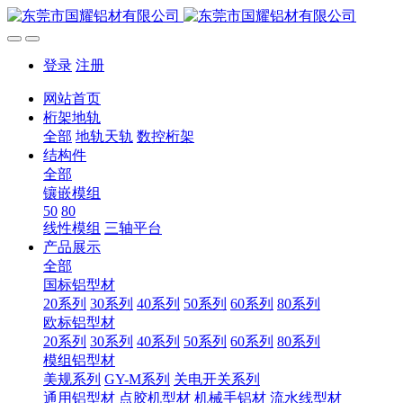
登录
注册
网站首页
桁架地轨
全部
地轨天轨
数控桁架
结构件
全部
镶嵌模组
50
80
线性模组
三轴平台
产品展示
全部
国标铝型材
20系列
30系列
40系列
50系列
60系列
80系列
欧标铝型材
20系列
30系列
40系列
50系列
60系列
80系列
模组铝型材
美规系列
GY-M系列
关电开关系列
通用铝型材
点胶机型材
机械手铝材
流水线型材