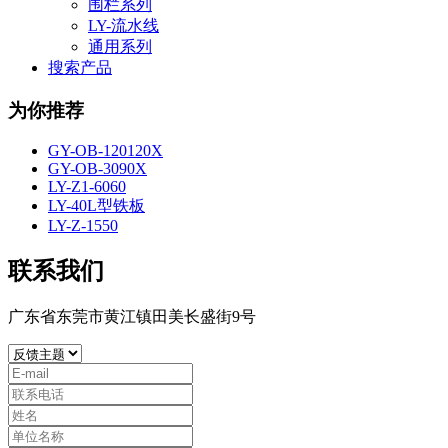
围栏系列
LY-流水线
通用系列
搜索产品
为你推荐
GY-OB-120120X
GY-OB-3090X
LY-Z1-6060
LY-40L型铁板
LY-Z-1550
联系我们
广东省东莞市黄江镇田美长盛街9号