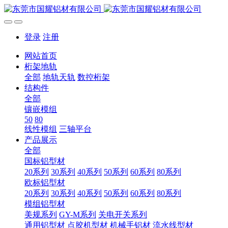
登录
注册
网站首页
桁架地轨
全部
地轨天轨
数控桁架
结构件
全部
镶嵌模组
50
80
线性模组
三轴平台
产品展示
全部
国标铝型材
20系列
30系列
40系列
50系列
60系列
80系列
欧标铝型材
20系列
30系列
40系列
50系列
60系列
80系列
模组铝型材
美规系列
GY-M系列
关电开关系列
通用铝型材
点胶机型材
机械手铝材
流水线型材