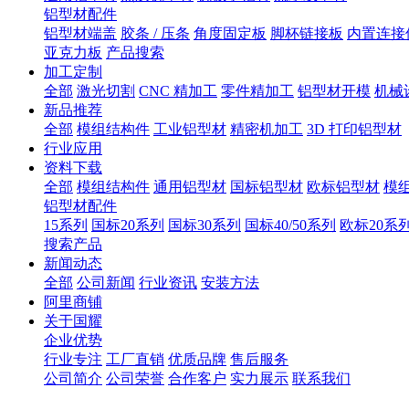
铝型材配件
铝型材端盖
胶条 / 压条
角度固定板
脚杯链接板
内置连接
亚克力板
产品搜索
加工定制
全部
激光切割
CNC 精加工
零件精加工
铝型材开模
机械
新品推荐
全部
模组结构件
工业铝型材
精密机加工
3D 打印铝型材
行业应用
资料下载
全部
模组结构件
通用铝型材
国标铝型材
欧标铝型材
模
铝型材配件
15系列
国标20系列
国标30系列
国标40/50系列
欧标20系
搜索产品
新闻动态
全部
公司新闻
行业资讯
安装方法
阿里商铺
关于国耀
企业优势
行业专注
工厂直销
优质品牌
售后服务
公司简介
公司荣誉
合作客户
实力展示
联系我们