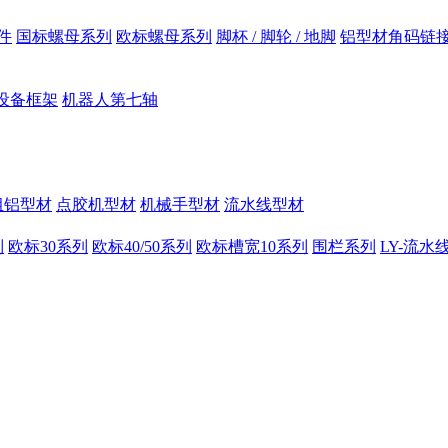
件
国标螺母系列
欧标螺母系列
脚杯 / 脚轮 / 地脚
铝型材角码链
设备框架
机器人第七轴
组铝型材
点胶机型材
机械手型材
流水线型材
列
欧标30系列
欧标40/50系列
欧标槽宽10系列
围栏系列
LY-流水