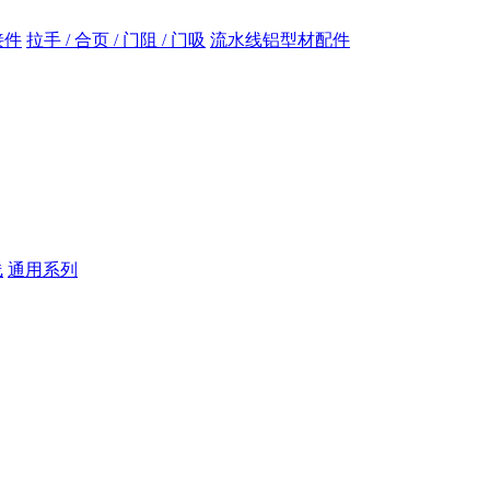
接件
拉手 / 合页 / 门阻 / 门吸
流水线铝型材配件
线
通用系列