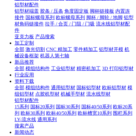
铝型材配件
铝型材端盖
胶条 / 压条
角度固定板
脚杯链接板
内置连
接件
国标螺母系列
欧标螺母系列
脚杯 / 脚轮 / 地脚
铝型
材角码链接件
拉手 / 合页 / 门阻 / 门吸
流水线铝型材配
件
亚克力板
产品搜索
加工定制
全部
激光切割
CNC 精加工
零件精加工
铝型材开模
机
械设备框架
机器人第七轴
新品推荐
全部
模组结构件
工业铝型材
精密机加工
3D 打印铝型材
行业应用
资料下载
全部
模组结构件
通用铝型材
国标铝型材
欧标铝型材
模
组铝型材
点胶机型材
机械手型材
流水线型材
铝型材配件
15系列
国标20系列
国标30系列
国标40/50系列
欧标20系
列
欧标30系列
欧标40/50系列
欧标槽宽10系列
围栏系列
LY-流水线
通用系列
搜索产品
新闻动态