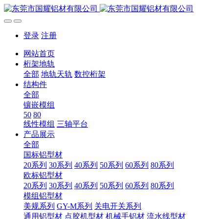
登录
注册
网站首页
桁架地轨
全部
地轨天轨
数控桁架
结构件
全部
镶嵌模组
50
80
线性模组
三轴平台
产品展示
全部
国标铝型材
20系列
30系列
40系列
50系列
60系列
80系列
欧标铝型材
20系列
30系列
40系列
50系列
60系列
80系列
模组铝型材
美规系列
GY-M系列
关电开关系列
通用铝型材
点胶机型材
机械手铝材
流水线型材