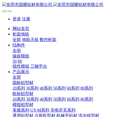
登录
注册
网站首页
桁架地轨
全部
地轨天轨
数控桁架
结构件
全部
镶嵌模组
50
80
线性模组
三轴平台
产品展示
全部
国标铝型材
20系列
30系列
40系列
50系列
60系列
80系列
欧标铝型材
20系列
30系列
40系列
50系列
60系列
80系列
模组铝型材
美规系列
GY-M系列
关电开关系列
通用铝型材
点胶机型材
机械手铝材
流水线型材