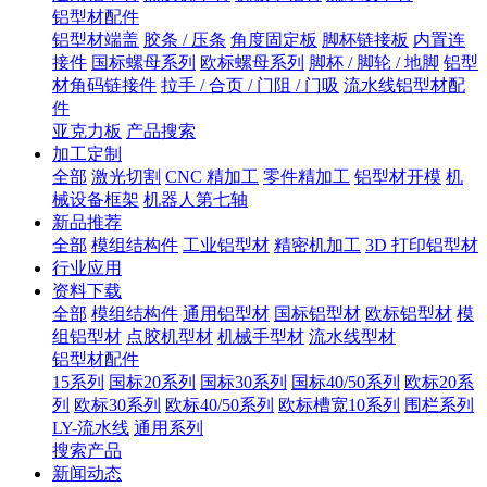
铝型材配件
铝型材端盖
胶条 / 压条
角度固定板
脚杯链接板
内置连
接件
国标螺母系列
欧标螺母系列
脚杯 / 脚轮 / 地脚
铝型
材角码链接件
拉手 / 合页 / 门阻 / 门吸
流水线铝型材配
件
亚克力板
产品搜索
加工定制
全部
激光切割
CNC 精加工
零件精加工
铝型材开模
机
械设备框架
机器人第七轴
新品推荐
全部
模组结构件
工业铝型材
精密机加工
3D 打印铝型材
行业应用
资料下载
全部
模组结构件
通用铝型材
国标铝型材
欧标铝型材
模
组铝型材
点胶机型材
机械手型材
流水线型材
铝型材配件
15系列
国标20系列
国标30系列
国标40/50系列
欧标20系
列
欧标30系列
欧标40/50系列
欧标槽宽10系列
围栏系列
LY-流水线
通用系列
搜索产品
新闻动态