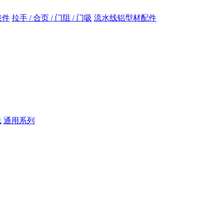
接件
拉手 / 合页 / 门阻 / 门吸
流水线铝型材配件
线
通用系列