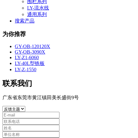
围栏系列
LY-流水线
通用系列
搜索产品
为你推荐
GY-OB-120120X
GY-OB-3090X
LY-Z1-6060
LY-40L型铁板
LY-Z-1550
联系我们
广东省东莞市黄江镇田美长盛街9号