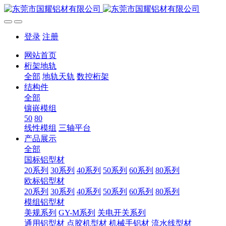
登录
注册
网站首页
桁架地轨
全部
地轨天轨
数控桁架
结构件
全部
镶嵌模组
50
80
线性模组
三轴平台
产品展示
全部
国标铝型材
20系列
30系列
40系列
50系列
60系列
80系列
欧标铝型材
20系列
30系列
40系列
50系列
60系列
80系列
模组铝型材
美规系列
GY-M系列
关电开关系列
通用铝型材
点胶机型材
机械手铝材
流水线型材