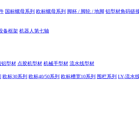
件
国标螺母系列
欧标螺母系列
脚杯 / 脚轮 / 地脚
铝型材角码链
设备框架
机器人第七轴
组铝型材
点胶机型材
机械手型材
流水线型材
列
欧标30系列
欧标40/50系列
欧标槽宽10系列
围栏系列
LY-流水