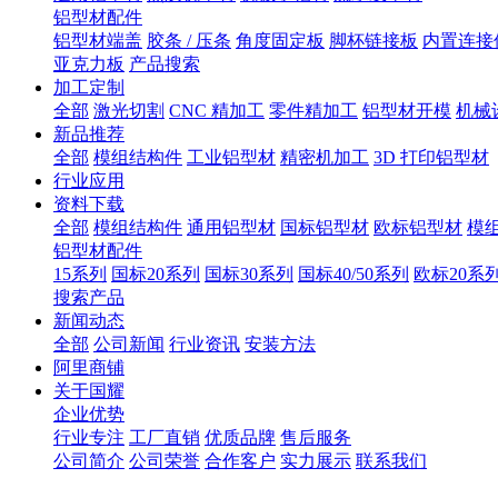
铝型材配件
铝型材端盖
胶条 / 压条
角度固定板
脚杯链接板
内置连接
亚克力板
产品搜索
加工定制
全部
激光切割
CNC 精加工
零件精加工
铝型材开模
机械
新品推荐
全部
模组结构件
工业铝型材
精密机加工
3D 打印铝型材
行业应用
资料下载
全部
模组结构件
通用铝型材
国标铝型材
欧标铝型材
模
铝型材配件
15系列
国标20系列
国标30系列
国标40/50系列
欧标20系
搜索产品
新闻动态
全部
公司新闻
行业资讯
安装方法
阿里商铺
关于国耀
企业优势
行业专注
工厂直销
优质品牌
售后服务
公司简介
公司荣誉
合作客户
实力展示
联系我们