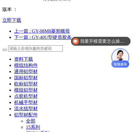
版本 ：
立即下载
上一篇
: GY-08M8菱形螺母
下一篇
: GY-40U型硬质胶条
我要开模需要怎么操作？
自动化零配件加工你们做吗？
资料下载
模组结构件
通用铝型材
国标铝型材
欧标铝型材
模组铝型材
点胶机型材
机械手型材
流水线型材
铝型材配件
全部
15系列