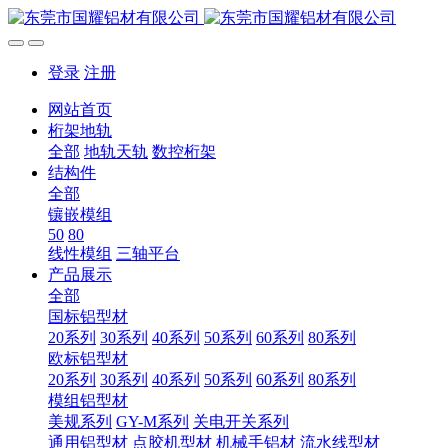
登录
注册
网站首页
桁架地轨
全部
地轨天轨
数控桁架
结构件
全部
镶嵌模组
50
80
线性模组
三轴平台
产品展示
全部
国标铝型材
20系列
30系列
40系列
50系列
60系列
80系列
欧标铝型材
20系列
30系列
40系列
50系列
60系列
80系列
模组铝型材
美规系列
GY-M系列
关电开关系列
通用铝型材
点胶机型材
机械手铝材
流水线型材