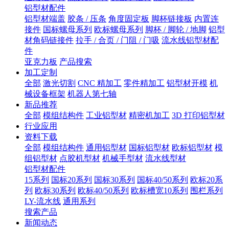
铝型材配件
铝型材端盖
胶条 / 压条
角度固定板
脚杯链接板
内置连
接件
国标螺母系列
欧标螺母系列
脚杯 / 脚轮 / 地脚
铝型
材角码链接件
拉手 / 合页 / 门阻 / 门吸
流水线铝型材配
件
亚克力板
产品搜索
加工定制
全部
激光切割
CNC 精加工
零件精加工
铝型材开模
机
械设备框架
机器人第七轴
新品推荐
全部
模组结构件
工业铝型材
精密机加工
3D 打印铝型材
行业应用
资料下载
全部
模组结构件
通用铝型材
国标铝型材
欧标铝型材
模
组铝型材
点胶机型材
机械手型材
流水线型材
铝型材配件
15系列
国标20系列
国标30系列
国标40/50系列
欧标20系
列
欧标30系列
欧标40/50系列
欧标槽宽10系列
围栏系列
LY-流水线
通用系列
搜索产品
新闻动态