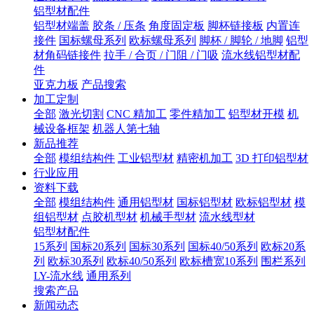
铝型材配件
铝型材端盖
胶条 / 压条
角度固定板
脚杯链接板
内置连
接件
国标螺母系列
欧标螺母系列
脚杯 / 脚轮 / 地脚
铝型
材角码链接件
拉手 / 合页 / 门阻 / 门吸
流水线铝型材配
件
亚克力板
产品搜索
加工定制
全部
激光切割
CNC 精加工
零件精加工
铝型材开模
机
械设备框架
机器人第七轴
新品推荐
全部
模组结构件
工业铝型材
精密机加工
3D 打印铝型材
行业应用
资料下载
全部
模组结构件
通用铝型材
国标铝型材
欧标铝型材
模
组铝型材
点胶机型材
机械手型材
流水线型材
铝型材配件
15系列
国标20系列
国标30系列
国标40/50系列
欧标20系
列
欧标30系列
欧标40/50系列
欧标槽宽10系列
围栏系列
LY-流水线
通用系列
搜索产品
新闻动态