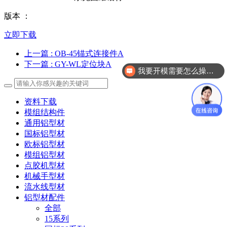
版本 ：
立即下载
上一篇
: OB-45锚式连接件A
下一篇
: GY-WL定位块A
我要开模需要怎么操作？
资料下载
模组结构件
通用铝型材
国标铝型材
欧标铝型材
模组铝型材
点胶机型材
机械手型材
流水线型材
铝型材配件
全部
15系列