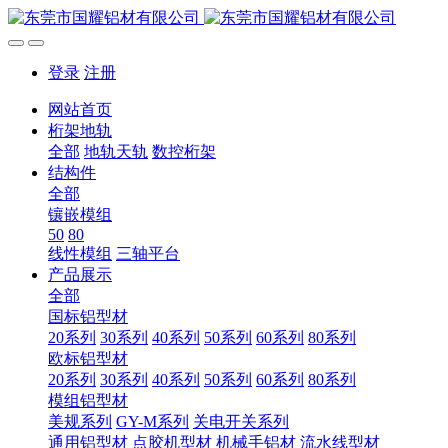
登录
注册
网站首页
桁架地轨
全部
地轨天轨
数控桁架
结构件
全部
镶嵌模组
50
80
线性模组
三轴平台
产品展示
全部
国标铝型材
20系列
30系列
40系列
50系列
60系列
80系列
欧标铝型材
20系列
30系列
40系列
50系列
60系列
80系列
模组铝型材
美规系列
GY-M系列
关电开关系列
通用铝型材
点胶机型材
机械手铝材
流水线型材