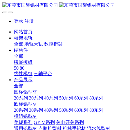
登录
注册
网站首页
桁架地轨
全部
地轨天轨
数控桁架
结构件
全部
镶嵌模组
50
80
线性模组
三轴平台
产品展示
全部
国标铝型材
20系列
30系列
40系列
50系列
60系列
80系列
欧标铝型材
20系列
30系列
40系列
50系列
60系列
80系列
模组铝型材
美规系列
GY-M系列
关电开关系列
通用铝型材
点胶机型材
机械手铝材
流水线型材