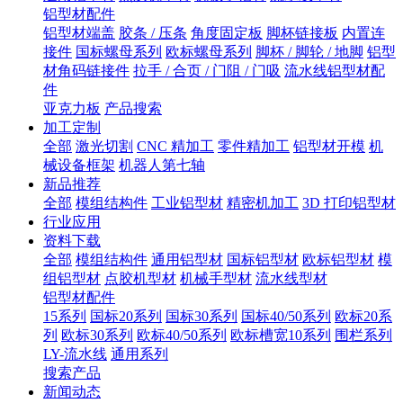
铝型材配件
铝型材端盖
胶条 / 压条
角度固定板
脚杯链接板
内置连
接件
国标螺母系列
欧标螺母系列
脚杯 / 脚轮 / 地脚
铝型
材角码链接件
拉手 / 合页 / 门阻 / 门吸
流水线铝型材配
件
亚克力板
产品搜索
加工定制
全部
激光切割
CNC 精加工
零件精加工
铝型材开模
机
械设备框架
机器人第七轴
新品推荐
全部
模组结构件
工业铝型材
精密机加工
3D 打印铝型材
行业应用
资料下载
全部
模组结构件
通用铝型材
国标铝型材
欧标铝型材
模
组铝型材
点胶机型材
机械手型材
流水线型材
铝型材配件
15系列
国标20系列
国标30系列
国标40/50系列
欧标20系
列
欧标30系列
欧标40/50系列
欧标槽宽10系列
围栏系列
LY-流水线
通用系列
搜索产品
新闻动态