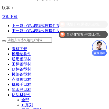
版本 ：
立即下载
我要开模需要怎么操作？
上一篇
: OB-45锚式连接件B
下一篇
: OB-45锚式连接件A
自动化零配件加工你们做吗？
资料下载
模组结构件
通用铝型材
国标铝型材
欧标铝型材
模组铝型材
点胶机型材
机械手型材
流水线型材
铝型材配件
全部
15系列