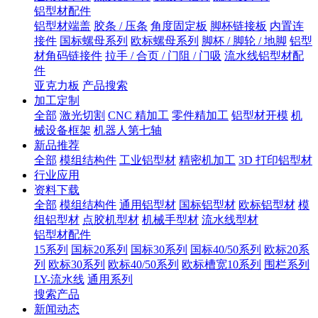
铝型材配件
铝型材端盖
胶条 / 压条
角度固定板
脚杯链接板
内置连
接件
国标螺母系列
欧标螺母系列
脚杯 / 脚轮 / 地脚
铝型
材角码链接件
拉手 / 合页 / 门阻 / 门吸
流水线铝型材配
件
亚克力板
产品搜索
加工定制
全部
激光切割
CNC 精加工
零件精加工
铝型材开模
机
械设备框架
机器人第七轴
新品推荐
全部
模组结构件
工业铝型材
精密机加工
3D 打印铝型材
行业应用
资料下载
全部
模组结构件
通用铝型材
国标铝型材
欧标铝型材
模
组铝型材
点胶机型材
机械手型材
流水线型材
铝型材配件
15系列
国标20系列
国标30系列
国标40/50系列
欧标20系
列
欧标30系列
欧标40/50系列
欧标槽宽10系列
围栏系列
LY-流水线
通用系列
搜索产品
新闻动态