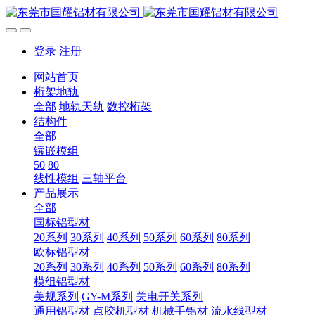
登录
注册
网站首页
桁架地轨
全部
地轨天轨
数控桁架
结构件
全部
镶嵌模组
50
80
线性模组
三轴平台
产品展示
全部
国标铝型材
20系列
30系列
40系列
50系列
60系列
80系列
欧标铝型材
20系列
30系列
40系列
50系列
60系列
80系列
模组铝型材
美规系列
GY-M系列
关电开关系列
通用铝型材
点胶机型材
机械手铝材
流水线型材