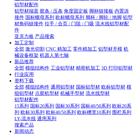
铝型材配件
铝型材端盖
胶条 / 压条
角度固定板
脚杯链接板
内置连
接件
国标螺母系列
欧标螺母系列
脚杯 / 脚轮 / 地脚
铝型
材角码链接件
拉手 / 合页 / 门阻 / 门吸
流水线铝型材配
件
亚克力板
产品搜索
加工定制
全部
激光切割
CNC 精加工
零件精加工
铝型材开模
机
械设备框架
机器人第七轴
新品推荐
全部
模组结构件
工业铝型材
精密机加工
3D 打印铝型材
行业应用
资料下载
全部
模组结构件
通用铝型材
国标铝型材
欧标铝型材
模
组铝型材
点胶机型材
机械手型材
流水线型材
铝型材配件
15系列
国标20系列
国标30系列
国标40/50系列
欧标20系
列
欧标30系列
欧标40/50系列
欧标槽宽10系列
围栏系列
LY-流水线
通用系列
搜索产品
新闻动态