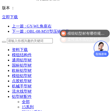
版本 ：
立即下载
上一篇
: GY-WL角座右
模组铝型材有哪些规格？
下一篇
: OBL-08-M5T型压铸螺母
柔性流水线铝型材有哪几款？
资料下载
模组结构件
通用铝型材
国标铝型材
欧标铝型材
模组铝型材
点胶机型材
机械手型材
流水线型材
铝型材配件
全部
15系列