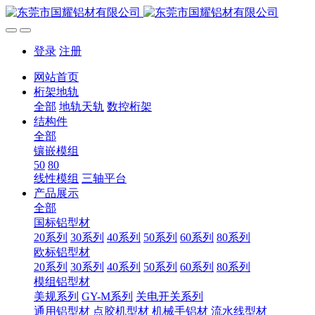
登录
注册
网站首页
桁架地轨
全部
地轨天轨
数控桁架
结构件
全部
镶嵌模组
50
80
线性模组
三轴平台
产品展示
全部
国标铝型材
20系列
30系列
40系列
50系列
60系列
80系列
欧标铝型材
20系列
30系列
40系列
50系列
60系列
80系列
模组铝型材
美规系列
GY-M系列
关电开关系列
通用铝型材
点胶机型材
机械手铝材
流水线型材