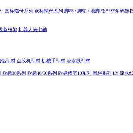
件
国标螺母系列
欧标螺母系列
脚杯 / 脚轮 / 地脚
铝型材角码链
设备框架
机器人第七轴
组铝型材
点胶机型材
机械手型材
流水线型材
列
欧标30系列
欧标40/50系列
欧标槽宽10系列
围栏系列
LY-流水