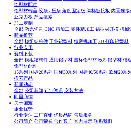
铝型材配件
铝型材端盖
胶条 / 压条
角度固定板
脚杯链接板
内置连接
亚克力板
产品搜索
加工定制
全部
激光切割
CNC 精加工
零件精加工
铝型材开模
机械
新品推荐
全部
模组结构件
工业铝型材
精密机加工
3D 打印铝型材
行业应用
资料下载
全部
模组结构件
通用铝型材
国标铝型材
欧标铝型材
模
铝型材配件
15系列
国标20系列
国标30系列
国标40/50系列
欧标20系
搜索产品
新闻动态
全部
公司新闻
行业资讯
安装方法
阿里商铺
关于国耀
企业优势
行业专注
工厂直销
优质品牌
售后服务
公司简介
公司荣誉
合作客户
实力展示
联系我们