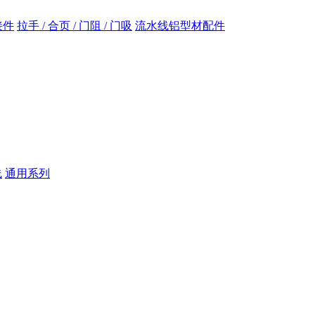
接件
拉手 / 合页 / 门阻 / 门吸
流水线铝型材配件
线
通用系列