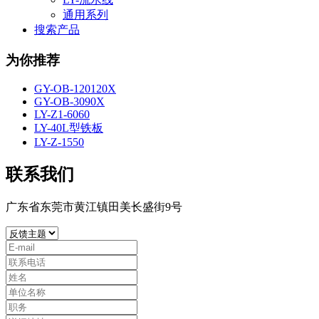
通用系列
搜索产品
为你推荐
GY-OB-120120X
GY-OB-3090X
LY-Z1-6060
LY-40L型铁板
LY-Z-1550
联系我们
广东省东莞市黄江镇田美长盛街9号