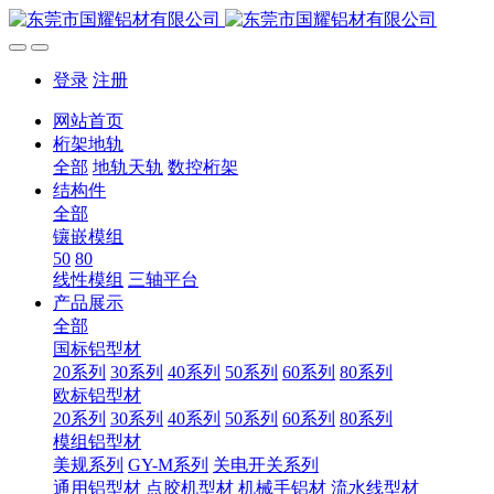
登录
注册
网站首页
桁架地轨
全部
地轨天轨
数控桁架
结构件
全部
镶嵌模组
50
80
线性模组
三轴平台
产品展示
全部
国标铝型材
20系列
30系列
40系列
50系列
60系列
80系列
欧标铝型材
20系列
30系列
40系列
50系列
60系列
80系列
模组铝型材
美规系列
GY-M系列
关电开关系列
通用铝型材
点胶机型材
机械手铝材
流水线型材