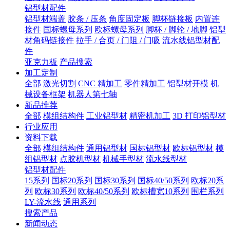
铝型材配件
铝型材端盖
胶条 / 压条
角度固定板
脚杯链接板
内置连
接件
国标螺母系列
欧标螺母系列
脚杯 / 脚轮 / 地脚
铝型
材角码链接件
拉手 / 合页 / 门阻 / 门吸
流水线铝型材配
件
亚克力板
产品搜索
加工定制
全部
激光切割
CNC 精加工
零件精加工
铝型材开模
机
械设备框架
机器人第七轴
新品推荐
全部
模组结构件
工业铝型材
精密机加工
3D 打印铝型材
行业应用
资料下载
全部
模组结构件
通用铝型材
国标铝型材
欧标铝型材
模
组铝型材
点胶机型材
机械手型材
流水线型材
铝型材配件
15系列
国标20系列
国标30系列
国标40/50系列
欧标20系
列
欧标30系列
欧标40/50系列
欧标槽宽10系列
围栏系列
LY-流水线
通用系列
搜索产品
新闻动态