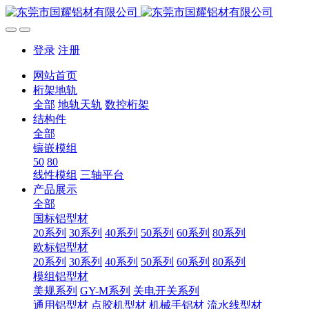
登录
注册
网站首页
桁架地轨
全部
地轨天轨
数控桁架
结构件
全部
镶嵌模组
50
80
线性模组
三轴平台
产品展示
全部
国标铝型材
20系列
30系列
40系列
50系列
60系列
80系列
欧标铝型材
20系列
30系列
40系列
50系列
60系列
80系列
模组铝型材
美规系列
GY-M系列
关电开关系列
通用铝型材
点胶机型材
机械手铝材
流水线型材