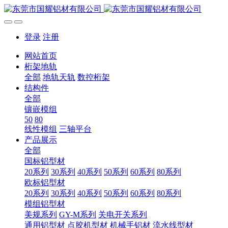
登录
注册
网站首页
桁架地轨
全部
地轨天轨
数控桁架
结构件
全部
镶嵌模组
50
80
线性模组
三轴平台
产品展示
全部
国标铝型材
20系列
30系列
40系列
50系列
60系列
80系列
欧标铝型材
20系列
30系列
40系列
50系列
60系列
80系列
模组铝型材
美规系列
GY-M系列
关电开关系列
通用铝型材
点胶机型材
机械手铝材
流水线型材