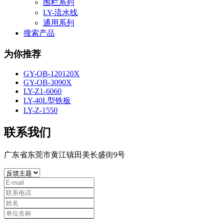
围栏系列
LY-流水线
通用系列
搜索产品
为你推荐
GY-OB-120120X
GY-OB-3090X
LY-Z1-6060
LY-40L型铁板
LY-Z-1550
联系我们
广东省东莞市黄江镇田美长盛街9号