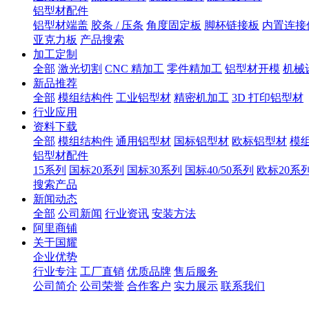
铝型材配件
铝型材端盖
胶条 / 压条
角度固定板
脚杯链接板
内置连接
亚克力板
产品搜索
加工定制
全部
激光切割
CNC 精加工
零件精加工
铝型材开模
机械
新品推荐
全部
模组结构件
工业铝型材
精密机加工
3D 打印铝型材
行业应用
资料下载
全部
模组结构件
通用铝型材
国标铝型材
欧标铝型材
模
铝型材配件
15系列
国标20系列
国标30系列
国标40/50系列
欧标20系
搜索产品
新闻动态
全部
公司新闻
行业资讯
安装方法
阿里商铺
关于国耀
企业优势
行业专注
工厂直销
优质品牌
售后服务
公司简介
公司荣誉
合作客户
实力展示
联系我们