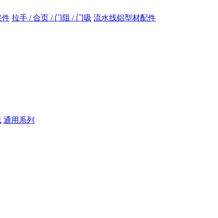
接件
拉手 / 合页 / 门阻 / 门吸
流水线铝型材配件
线
通用系列