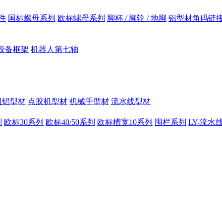
件
国标螺母系列
欧标螺母系列
脚杯 / 脚轮 / 地脚
铝型材角码链
设备框架
机器人第七轴
组铝型材
点胶机型材
机械手型材
流水线型材
列
欧标30系列
欧标40/50系列
欧标槽宽10系列
围栏系列
LY-流水