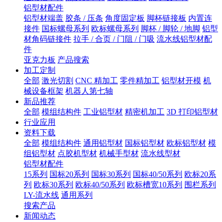
铝型材配件
铝型材端盖
胶条 / 压条
角度固定板
脚杯链接板
内置连
接件
国标螺母系列
欧标螺母系列
脚杯 / 脚轮 / 地脚
铝型
材角码链接件
拉手 / 合页 / 门阻 / 门吸
流水线铝型材配
件
亚克力板
产品搜索
加工定制
全部
激光切割
CNC 精加工
零件精加工
铝型材开模
机
械设备框架
机器人第七轴
新品推荐
全部
模组结构件
工业铝型材
精密机加工
3D 打印铝型材
行业应用
资料下载
全部
模组结构件
通用铝型材
国标铝型材
欧标铝型材
模
组铝型材
点胶机型材
机械手型材
流水线型材
铝型材配件
15系列
国标20系列
国标30系列
国标40/50系列
欧标20系
列
欧标30系列
欧标40/50系列
欧标槽宽10系列
围栏系列
LY-流水线
通用系列
搜索产品
新闻动态