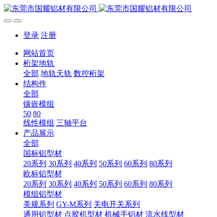
登录
注册
网站首页
桁架地轨
全部
地轨天轨
数控桁架
结构件
全部
镶嵌模组
50
80
线性模组
三轴平台
产品展示
全部
国标铝型材
20系列
30系列
40系列
50系列
60系列
80系列
欧标铝型材
20系列
30系列
40系列
50系列
60系列
80系列
模组铝型材
美规系列
GY-M系列
关电开关系列
通用铝型材
点胶机型材
机械手铝材
流水线型材