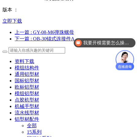
版本 ：
立即下载
上一篇
: GY-08-M6弹珠螺母
下一篇
: OB-30锚式连接件A
我要开模需要怎么操作？
资料下载
模组结构件
通用铝型材
国标铝型材
欧标铝型材
模组铝型材
点胶机型材
机械手型材
流水线型材
铝型材配件
全部
15系列