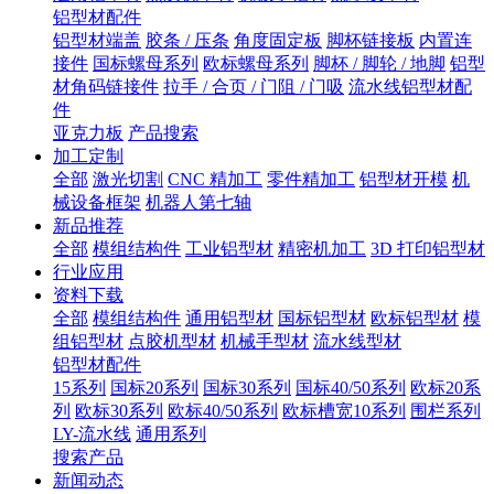
铝型材配件
铝型材端盖
胶条 / 压条
角度固定板
脚杯链接板
内置连
接件
国标螺母系列
欧标螺母系列
脚杯 / 脚轮 / 地脚
铝型
材角码链接件
拉手 / 合页 / 门阻 / 门吸
流水线铝型材配
件
亚克力板
产品搜索
加工定制
全部
激光切割
CNC 精加工
零件精加工
铝型材开模
机
械设备框架
机器人第七轴
新品推荐
全部
模组结构件
工业铝型材
精密机加工
3D 打印铝型材
行业应用
资料下载
全部
模组结构件
通用铝型材
国标铝型材
欧标铝型材
模
组铝型材
点胶机型材
机械手型材
流水线型材
铝型材配件
15系列
国标20系列
国标30系列
国标40/50系列
欧标20系
列
欧标30系列
欧标40/50系列
欧标槽宽10系列
围栏系列
LY-流水线
通用系列
搜索产品
新闻动态