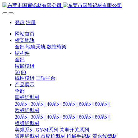
登录
注册
网站首页
桁架地轨
全部
地轨天轨
数控桁架
结构件
全部
镶嵌模组
50
80
线性模组
三轴平台
产品展示
全部
国标铝型材
20系列
30系列
40系列
50系列
60系列
80系列
欧标铝型材
20系列
30系列
40系列
50系列
60系列
80系列
模组铝型材
美规系列
GY-M系列
关电开关系列
通用铝型材
点胶机型材
机械手铝材
流水线型材