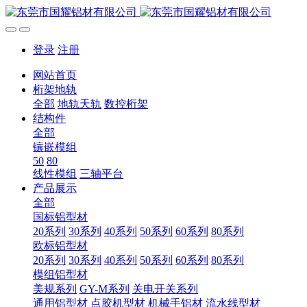
登录
注册
网站首页
桁架地轨
全部
地轨天轨
数控桁架
结构件
全部
镶嵌模组
50
80
线性模组
三轴平台
产品展示
全部
国标铝型材
20系列
30系列
40系列
50系列
60系列
80系列
欧标铝型材
20系列
30系列
40系列
50系列
60系列
80系列
模组铝型材
美规系列
GY-M系列
关电开关系列
通用铝型材
点胶机型材
机械手铝材
流水线型材