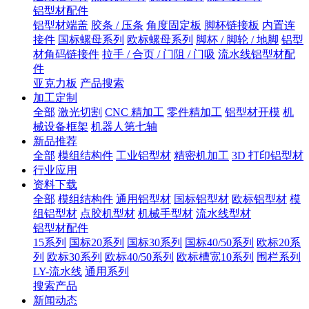
铝型材配件
铝型材端盖
胶条 / 压条
角度固定板
脚杯链接板
内置连
接件
国标螺母系列
欧标螺母系列
脚杯 / 脚轮 / 地脚
铝型
材角码链接件
拉手 / 合页 / 门阻 / 门吸
流水线铝型材配
件
亚克力板
产品搜索
加工定制
全部
激光切割
CNC 精加工
零件精加工
铝型材开模
机
械设备框架
机器人第七轴
新品推荐
全部
模组结构件
工业铝型材
精密机加工
3D 打印铝型材
行业应用
资料下载
全部
模组结构件
通用铝型材
国标铝型材
欧标铝型材
模
组铝型材
点胶机型材
机械手型材
流水线型材
铝型材配件
15系列
国标20系列
国标30系列
国标40/50系列
欧标20系
列
欧标30系列
欧标40/50系列
欧标槽宽10系列
围栏系列
LY-流水线
通用系列
搜索产品
新闻动态