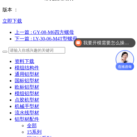
版本 ：
立即下载
上一篇
: GY-08-M6四方螺母
下一篇
: LY-30-06-M4T型螺母
我要开模需要怎么操作？
资料下载
模组结构件
通用铝型材
国标铝型材
欧标铝型材
模组铝型材
点胶机型材
机械手型材
流水线型材
铝型材配件
全部
15系列