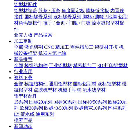
铝型材配件
铝型材端盖
胶条 / 压条
角度固定板
脚杯链接板
内置连
接件
国标螺母系列
欧标螺母系列
脚杯 / 脚轮 / 地脚
铝型
材角码链接件
拉手 / 合页 / 门阻 / 门吸
流水线铝型材配
件
亚克力板
产品搜索
加工定制
全部
激光切割
CNC 精加工
零件精加工
铝型材开模
机
械设备框架
机器人第七轴
新品推荐
全部
模组结构件
工业铝型材
精密机加工
3D 打印铝型材
行业应用
资料下载
全部
模组结构件
通用铝型材
国标铝型材
欧标铝型材
模
组铝型材
点胶机型材
机械手型材
流水线型材
铝型材配件
15系列
国标20系列
国标30系列
国标40/50系列
欧标20系
列
欧标30系列
欧标40/50系列
欧标槽宽10系列
围栏系列
LY-流水线
通用系列
搜索产品
新闻动态