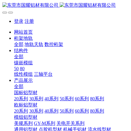
登录
注册
网站首页
桁架地轨
全部
地轨天轨
数控桁架
结构件
全部
镶嵌模组
50
80
线性模组
三轴平台
产品展示
全部
国标铝型材
20系列
30系列
40系列
50系列
60系列
80系列
欧标铝型材
20系列
30系列
40系列
50系列
60系列
80系列
模组铝型材
美规系列
GY-M系列
关电开关系列
通用铝型材
点胶机型材
机械手铝材
流水线型材