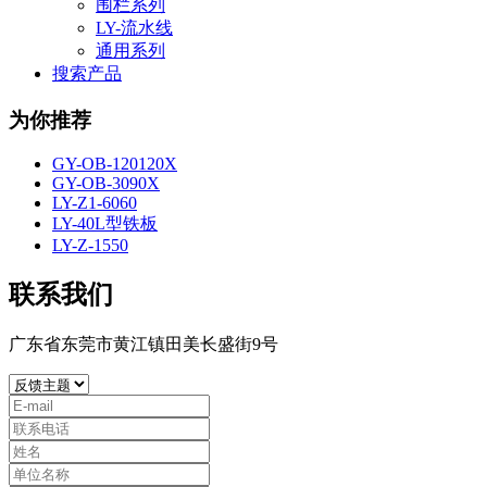
围栏系列
LY-流水线
通用系列
搜索产品
为你推荐
GY-OB-120120X
GY-OB-3090X
LY-Z1-6060
LY-40L型铁板
LY-Z-1550
联系我们
广东省东莞市黄江镇田美长盛街9号