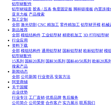
铝型材配件
铝型材端盖
胶条 / 压条
角度固定板
脚杯链接板
内置连接
亚克力板
产品搜索
加工定制
全部
激光切割
CNC 精加工
零件精加工
铝型材开模
机械
新品推荐
全部
模组结构件
工业铝型材
精密机加工
3D 打印铝型材
行业应用
资料下载
全部
模组结构件
通用铝型材
国标铝型材
欧标铝型材
模
铝型材配件
15系列
国标20系列
国标30系列
国标40/50系列
欧标20系
搜索产品
新闻动态
全部
公司新闻
行业资讯
安装方法
阿里商铺
关于国耀
企业优势
行业专注
工厂直销
优质品牌
售后服务
公司简介
公司荣誉
合作客户
实力展示
联系我们