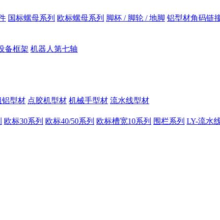
件
国标螺母系列
欧标螺母系列
脚杯 / 脚轮 / 地脚
铝型材角码链
设备框架
机器人第七轴
组铝型材
点胶机型材
机械手型材
流水线型材
列
欧标30系列
欧标40/50系列
欧标槽宽10系列
围栏系列
LY-流水