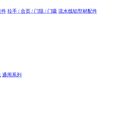
接件
拉手 / 合页 / 门阻 / 门吸
流水线铝型材配件
线
通用系列