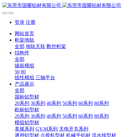
登录
注册
网站首页
桁架地轨
全部
地轨天轨
数控桁架
结构件
全部
镶嵌模组
50
80
线性模组
三轴平台
产品展示
全部
国标铝型材
20系列
30系列
40系列
50系列
60系列
80系列
欧标铝型材
20系列
30系列
40系列
50系列
60系列
80系列
模组铝型材
美规系列
GY-M系列
关电开关系列
通用铝型材
点胶机型材
机械手铝材
流水线型材