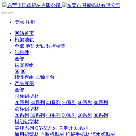
登录
注册
网站首页
桁架地轨
全部
地轨天轨
数控桁架
结构件
全部
镶嵌模组
50
80
线性模组
三轴平台
产品展示
全部
国标铝型材
20系列
30系列
40系列
50系列
60系列
80系列
欧标铝型材
20系列
30系列
40系列
50系列
60系列
80系列
模组铝型材
美规系列
GY-M系列
关电开关系列
通用铝型材
点胶机型材
机械手铝材
流水线型材