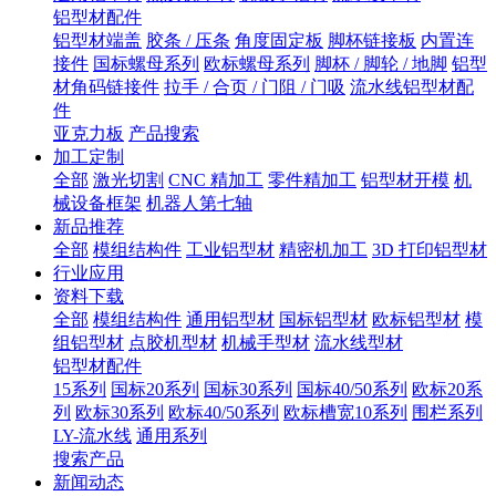
铝型材配件
铝型材端盖
胶条 / 压条
角度固定板
脚杯链接板
内置连
接件
国标螺母系列
欧标螺母系列
脚杯 / 脚轮 / 地脚
铝型
材角码链接件
拉手 / 合页 / 门阻 / 门吸
流水线铝型材配
件
亚克力板
产品搜索
加工定制
全部
激光切割
CNC 精加工
零件精加工
铝型材开模
机
械设备框架
机器人第七轴
新品推荐
全部
模组结构件
工业铝型材
精密机加工
3D 打印铝型材
行业应用
资料下载
全部
模组结构件
通用铝型材
国标铝型材
欧标铝型材
模
组铝型材
点胶机型材
机械手型材
流水线型材
铝型材配件
15系列
国标20系列
国标30系列
国标40/50系列
欧标20系
列
欧标30系列
欧标40/50系列
欧标槽宽10系列
围栏系列
LY-流水线
通用系列
搜索产品
新闻动态