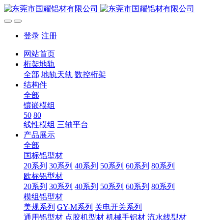
登录
注册
网站首页
桁架地轨
全部
地轨天轨
数控桁架
结构件
全部
镶嵌模组
50
80
线性模组
三轴平台
产品展示
全部
国标铝型材
20系列
30系列
40系列
50系列
60系列
80系列
欧标铝型材
20系列
30系列
40系列
50系列
60系列
80系列
模组铝型材
美规系列
GY-M系列
关电开关系列
通用铝型材
点胶机型材
机械手铝材
流水线型材