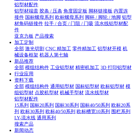
铝型材配件
铝型材端盖
胶条 / 压条
角度固定板
脚杯链接板
内置连
接件
国标螺母系列
欧标螺母系列
脚杯 / 脚轮 / 地脚
铝型
材角码链接件
拉手 / 合页 / 门阻 / 门吸
流水线铝型材配
件
亚克力板
产品搜索
加工定制
全部
激光切割
CNC 精加工
零件精加工
铝型材开模
机
械设备框架
机器人第七轴
新品推荐
全部
模组结构件
工业铝型材
精密机加工
3D 打印铝型材
行业应用
资料下载
全部
模组结构件
通用铝型材
国标铝型材
欧标铝型材
模
组铝型材
点胶机型材
机械手型材
流水线型材
铝型材配件
15系列
国标20系列
国标30系列
国标40/50系列
欧标20系
列
欧标30系列
欧标40/50系列
欧标槽宽10系列
围栏系列
LY-流水线
通用系列
搜索产品
新闻动态