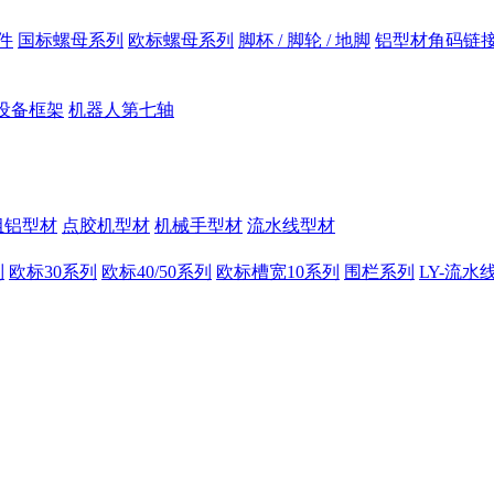
件
国标螺母系列
欧标螺母系列
脚杯 / 脚轮 / 地脚
铝型材角码链
设备框架
机器人第七轴
组铝型材
点胶机型材
机械手型材
流水线型材
列
欧标30系列
欧标40/50系列
欧标槽宽10系列
围栏系列
LY-流水