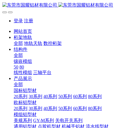
登录
注册
网站首页
桁架地轨
全部
地轨天轨
数控桁架
结构件
全部
镶嵌模组
50
80
线性模组
三轴平台
产品展示
全部
国标铝型材
20系列
30系列
40系列
50系列
60系列
80系列
欧标铝型材
20系列
30系列
40系列
50系列
60系列
80系列
模组铝型材
美规系列
GY-M系列
关电开关系列
通用铝型材
点胶机型材
机械手铝材
流水线型材