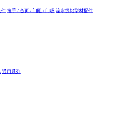
接件
拉手 / 合页 / 门阻 / 门吸
流水线铝型材配件
线
通用系列