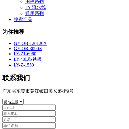
围栏系列
LY-流水线
通用系列
搜索产品
为你推荐
GY-OB-120120X
GY-OB-3090X
LY-Z1-6060
LY-40L型铁板
LY-Z-1550
联系我们
广东省东莞市黄江镇田美长盛街9号