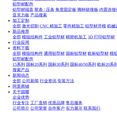
铝型材配件
铝型材端盖
胶条 / 压条
角度固定板
脚杯链接板
内置连接
亚克力板
产品搜索
加工定制
全部
激光切割
CNC 精加工
零件精加工
铝型材开模
机械
新品推荐
全部
模组结构件
工业铝型材
精密机加工
3D 打印铝型材
行业应用
资料下载
全部
模组结构件
通用铝型材
国标铝型材
欧标铝型材
模
铝型材配件
15系列
国标20系列
国标30系列
国标40/50系列
欧标20系
搜索产品
新闻动态
全部
公司新闻
行业资讯
安装方法
阿里商铺
关于国耀
企业优势
行业专注
工厂直销
优质品牌
售后服务
公司简介
公司荣誉
合作客户
实力展示
联系我们