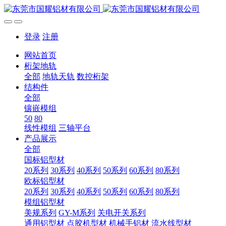
登录
注册
网站首页
桁架地轨
全部
地轨天轨
数控桁架
结构件
全部
镶嵌模组
50
80
线性模组
三轴平台
产品展示
全部
国标铝型材
20系列
30系列
40系列
50系列
60系列
80系列
欧标铝型材
20系列
30系列
40系列
50系列
60系列
80系列
模组铝型材
美规系列
GY-M系列
关电开关系列
通用铝型材
点胶机型材
机械手铝材
流水线型材