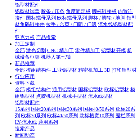
铝型材配件
铝型材端盖
胶条 / 压条
角度固定板
脚杯链接板
内置连
接件
国标螺母系列
欧标螺母系列
脚杯 / 脚轮 / 地脚
铝型
材角码链接件
拉手 / 合页 / 门阻 / 门吸
流水线铝型材配
件
亚克力板
产品搜索
加工定制
全部
激光切割
CNC 精加工
零件精加工
铝型材开模
机
械设备框架
机器人第七轴
新品推荐
全部
模组结构件
工业铝型材
精密机加工
3D 打印铝型材
行业应用
资料下载
全部
模组结构件
通用铝型材
国标铝型材
欧标铝型材
模
组铝型材
点胶机型材
机械手型材
流水线型材
铝型材配件
15系列
国标20系列
国标30系列
国标40/50系列
欧标20系
列
欧标30系列
欧标40/50系列
欧标槽宽10系列
围栏系列
LY-流水线
通用系列
搜索产品
新闻动态