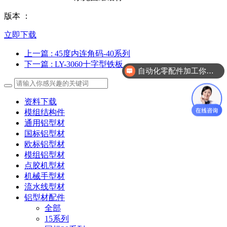
版本 ：
立即下载
上一篇
: 45度内连角码-40系列
下一篇
: LY-3060十字型铁板
自动化零配件加工你们做吗？
资料下载
模组结构件
通用铝型材
国标铝型材
欧标铝型材
模组铝型材
点胶机型材
机械手型材
流水线型材
铝型材配件
全部
15系列