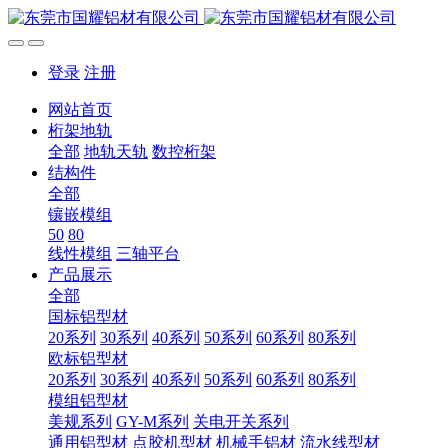
登录
注册
网站首页
桁架地轨
全部
地轨天轨
数控桁架
结构件
全部
镶嵌模组
50
80
线性模组
三轴平台
产品展示
全部
国标铝型材
20系列
30系列
40系列
50系列
60系列
80系列
欧标铝型材
20系列
30系列
40系列
50系列
60系列
80系列
模组铝型材
美规系列
GY-M系列
关电开关系列
通用铝型材
点胶机型材
机械手铝材
流水线型材