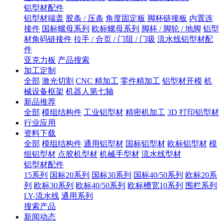
铝型材配件
铝型材端盖
胶条 / 压条
角度固定板
脚杯链接板
内置连
接件
国标螺母系列
欧标螺母系列
脚杯 / 脚轮 / 地脚
铝型
材角码链接件
拉手 / 合页 / 门阻 / 门吸
流水线铝型材配
件
亚克力板
产品搜索
加工定制
全部
激光切割
CNC 精加工
零件精加工
铝型材开模
机
械设备框架
机器人第七轴
新品推荐
全部
模组结构件
工业铝型材
精密机加工
3D 打印铝型材
行业应用
资料下载
全部
模组结构件
通用铝型材
国标铝型材
欧标铝型材
模
组铝型材
点胶机型材
机械手型材
流水线型材
铝型材配件
15系列
国标20系列
国标30系列
国标40/50系列
欧标20系
列
欧标30系列
欧标40/50系列
欧标槽宽10系列
围栏系列
LY-流水线
通用系列
搜索产品
新闻动态