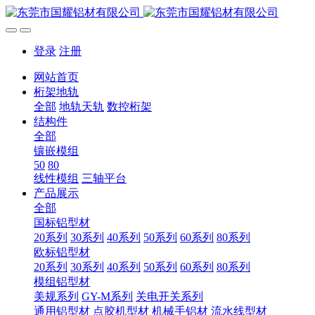
登录
注册
网站首页
桁架地轨
全部
地轨天轨
数控桁架
结构件
全部
镶嵌模组
50
80
线性模组
三轴平台
产品展示
全部
国标铝型材
20系列
30系列
40系列
50系列
60系列
80系列
欧标铝型材
20系列
30系列
40系列
50系列
60系列
80系列
模组铝型材
美规系列
GY-M系列
关电开关系列
通用铝型材
点胶机型材
机械手铝材
流水线型材