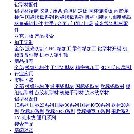
铝型材配件
铝型材端盖
胶条 / 压条
角度固定板
脚杯链接板
内置连
接件
国标螺母系列
欧标螺母系列
脚杯 / 脚轮 / 地脚
铝型
材角码链接件
拉手 / 合页 / 门阻 / 门吸
流水线铝型材配
件
亚克力板
产品搜索
加工定制
全部
激光切割
CNC 精加工
零件精加工
铝型材开模
机
械设备框架
机器人第七轴
新品推荐
全部
模组结构件
工业铝型材
精密机加工
3D 打印铝型材
行业应用
资料下载
全部
模组结构件
通用铝型材
国标铝型材
欧标铝型材
模
组铝型材
点胶机型材
机械手型材
流水线型材
铝型材配件
15系列
国标20系列
国标30系列
国标40/50系列
欧标20系
列
欧标30系列
欧标40/50系列
欧标槽宽10系列
围栏系列
LY-流水线
通用系列
搜索产品
新闻动态