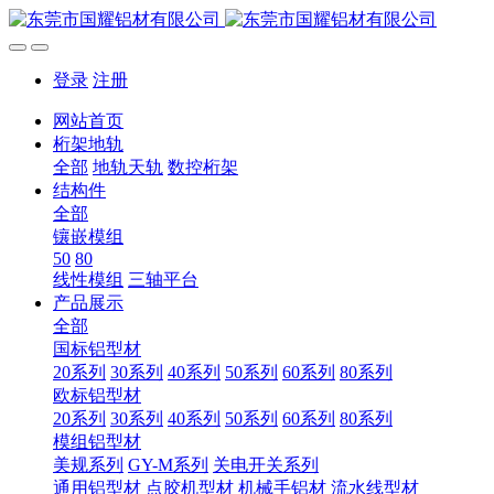
登录
注册
网站首页
桁架地轨
全部
地轨天轨
数控桁架
结构件
全部
镶嵌模组
50
80
线性模组
三轴平台
产品展示
全部
国标铝型材
20系列
30系列
40系列
50系列
60系列
80系列
欧标铝型材
20系列
30系列
40系列
50系列
60系列
80系列
模组铝型材
美规系列
GY-M系列
关电开关系列
通用铝型材
点胶机型材
机械手铝材
流水线型材