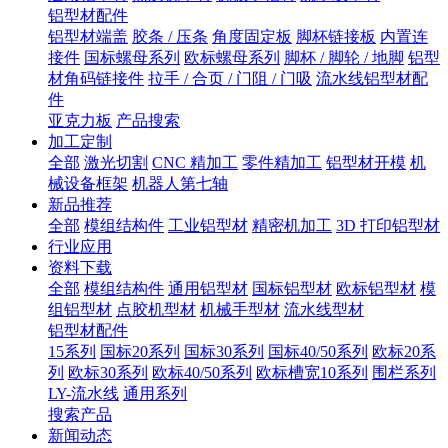
铝型材配件
铝型材端盖
胶条 / 压条
角度固定板
脚杯链接板
内置连
接件
国标螺母系列
欧标螺母系列
脚杯 / 脚轮 / 地脚
铝型
材角码链接件
拉手 / 合页 / 门阻 / 门吸
流水线铝型材配
件
亚克力板
产品搜索
加工定制
全部
激光切割
CNC 精加工
零件精加工
铝型材开模
机
械设备框架
机器人第七轴
新品推荐
全部
模组结构件
工业铝型材
精密机加工
3D 打印铝型材
行业应用
资料下载
全部
模组结构件
通用铝型材
国标铝型材
欧标铝型材
模
组铝型材
点胶机型材
机械手型材
流水线型材
铝型材配件
15系列
国标20系列
国标30系列
国标40/50系列
欧标20系
列
欧标30系列
欧标40/50系列
欧标槽宽10系列
围栏系列
LY-流水线
通用系列
搜索产品
新闻动态