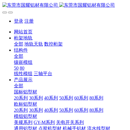
登录
注册
网站首页
桁架地轨
全部
地轨天轨
数控桁架
结构件
全部
镶嵌模组
50
80
线性模组
三轴平台
产品展示
全部
国标铝型材
20系列
30系列
40系列
50系列
60系列
80系列
欧标铝型材
20系列
30系列
40系列
50系列
60系列
80系列
模组铝型材
美规系列
GY-M系列
关电开关系列
通用铝型材
点胶机型材
机械手铝材
流水线型材