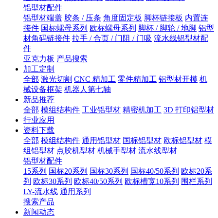
铝型材配件
铝型材端盖
胶条 / 压条
角度固定板
脚杯链接板
内置连
接件
国标螺母系列
欧标螺母系列
脚杯 / 脚轮 / 地脚
铝型
材角码链接件
拉手 / 合页 / 门阻 / 门吸
流水线铝型材配
件
亚克力板
产品搜索
加工定制
全部
激光切割
CNC 精加工
零件精加工
铝型材开模
机
械设备框架
机器人第七轴
新品推荐
全部
模组结构件
工业铝型材
精密机加工
3D 打印铝型材
行业应用
资料下载
全部
模组结构件
通用铝型材
国标铝型材
欧标铝型材
模
组铝型材
点胶机型材
机械手型材
流水线型材
铝型材配件
15系列
国标20系列
国标30系列
国标40/50系列
欧标20系
列
欧标30系列
欧标40/50系列
欧标槽宽10系列
围栏系列
LY-流水线
通用系列
搜索产品
新闻动态