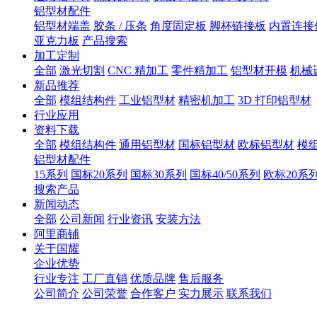
铝型材配件
铝型材端盖
胶条 / 压条
角度固定板
脚杯链接板
内置连接
亚克力板
产品搜索
加工定制
全部
激光切割
CNC 精加工
零件精加工
铝型材开模
机械
新品推荐
全部
模组结构件
工业铝型材
精密机加工
3D 打印铝型材
行业应用
资料下载
全部
模组结构件
通用铝型材
国标铝型材
欧标铝型材
模
铝型材配件
15系列
国标20系列
国标30系列
国标40/50系列
欧标20系
搜索产品
新闻动态
全部
公司新闻
行业资讯
安装方法
阿里商铺
关于国耀
企业优势
行业专注
工厂直销
优质品牌
售后服务
公司简介
公司荣誉
合作客户
实力展示
联系我们