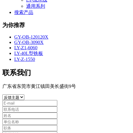
通用系列
搜索产品
为你推荐
GY-OB-120120X
GY-OB-3090X
LY-Z1-6060
LY-40L型铁板
LY-Z-1550
联系我们
广东省东莞市黄江镇田美长盛街9号