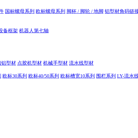
件
国标螺母系列
欧标螺母系列
脚杯 / 脚轮 / 地脚
铝型材角码链
设备框架
机器人第七轴
组铝型材
点胶机型材
机械手型材
流水线型材
列
欧标30系列
欧标40/50系列
欧标槽宽10系列
围栏系列
LY-流水