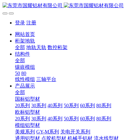
登录
注册
网站首页
桁架地轨
全部
地轨天轨
数控桁架
结构件
全部
镶嵌模组
50
80
线性模组
三轴平台
产品展示
全部
国标铝型材
20系列
30系列
40系列
50系列
60系列
80系列
欧标铝型材
20系列
30系列
40系列
50系列
60系列
80系列
模组铝型材
美规系列
GY-M系列
关电开关系列
通用铝型材
点胶机型材
机械手铝材
流水线型材