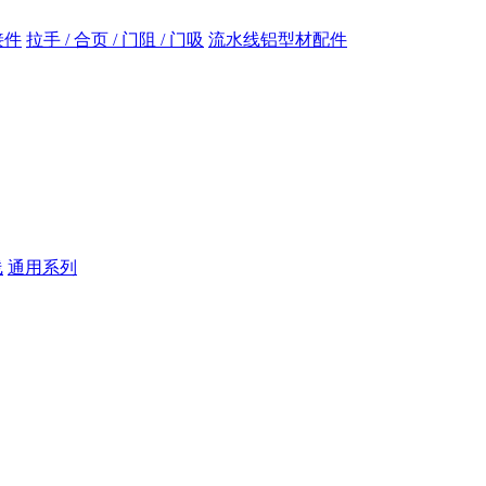
接件
拉手 / 合页 / 门阻 / 门吸
流水线铝型材配件
线
通用系列