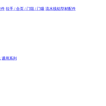
接件
拉手 / 合页 / 门阻 / 门吸
流水线铝型材配件
线
通用系列