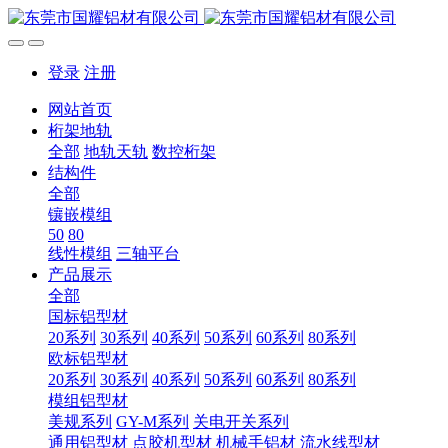
登录
注册
网站首页
桁架地轨
全部
地轨天轨
数控桁架
结构件
全部
镶嵌模组
50
80
线性模组
三轴平台
产品展示
全部
国标铝型材
20系列
30系列
40系列
50系列
60系列
80系列
欧标铝型材
20系列
30系列
40系列
50系列
60系列
80系列
模组铝型材
美规系列
GY-M系列
关电开关系列
通用铝型材
点胶机型材
机械手铝材
流水线型材