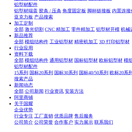
铝型材配件
铝型材端盖
胶条 / 压条
角度固定板
脚杯链接板
内置连接
亚克力板
产品搜索
加工定制
全部
激光切割
CNC 精加工
零件精加工
铝型材开模
机械
新品推荐
全部
模组结构件
工业铝型材
精密机加工
3D 打印铝型材
行业应用
资料下载
全部
模组结构件
通用铝型材
国标铝型材
欧标铝型材
模
铝型材配件
15系列
国标20系列
国标30系列
国标40/50系列
欧标20系
搜索产品
新闻动态
全部
公司新闻
行业资讯
安装方法
阿里商铺
关于国耀
企业优势
行业专注
工厂直销
优质品牌
售后服务
公司简介
公司荣誉
合作客户
实力展示
联系我们