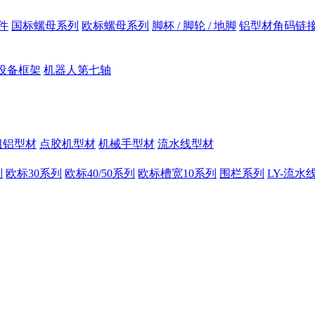
件
国标螺母系列
欧标螺母系列
脚杯 / 脚轮 / 地脚
铝型材角码链
设备框架
机器人第七轴
组铝型材
点胶机型材
机械手型材
流水线型材
列
欧标30系列
欧标40/50系列
欧标槽宽10系列
围栏系列
LY-流水