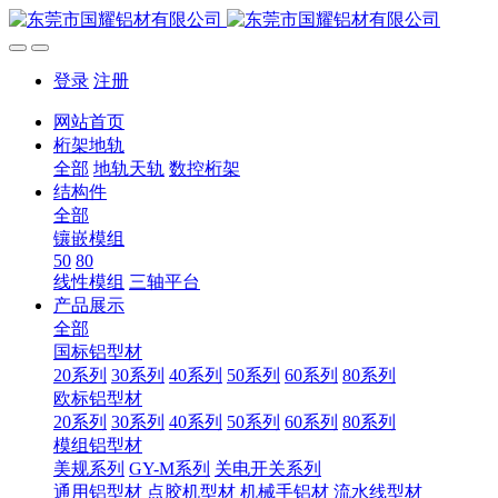
登录
注册
网站首页
桁架地轨
全部
地轨天轨
数控桁架
结构件
全部
镶嵌模组
50
80
线性模组
三轴平台
产品展示
全部
国标铝型材
20系列
30系列
40系列
50系列
60系列
80系列
欧标铝型材
20系列
30系列
40系列
50系列
60系列
80系列
模组铝型材
美规系列
GY-M系列
关电开关系列
通用铝型材
点胶机型材
机械手铝材
流水线型材