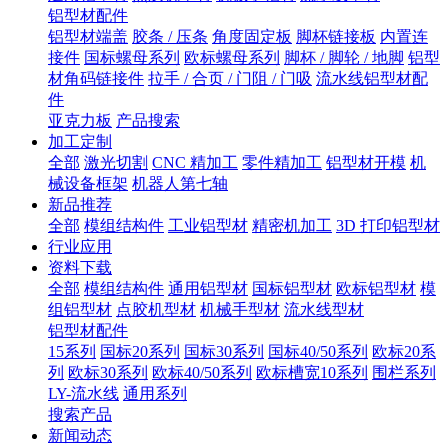
铝型材配件
铝型材端盖
胶条 / 压条
角度固定板
脚杯链接板
内置连
接件
国标螺母系列
欧标螺母系列
脚杯 / 脚轮 / 地脚
铝型
材角码链接件
拉手 / 合页 / 门阻 / 门吸
流水线铝型材配
件
亚克力板
产品搜索
加工定制
全部
激光切割
CNC 精加工
零件精加工
铝型材开模
机
械设备框架
机器人第七轴
新品推荐
全部
模组结构件
工业铝型材
精密机加工
3D 打印铝型材
行业应用
资料下载
全部
模组结构件
通用铝型材
国标铝型材
欧标铝型材
模
组铝型材
点胶机型材
机械手型材
流水线型材
铝型材配件
15系列
国标20系列
国标30系列
国标40/50系列
欧标20系
列
欧标30系列
欧标40/50系列
欧标槽宽10系列
围栏系列
LY-流水线
通用系列
搜索产品
新闻动态