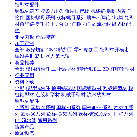
铝型材配件
铝型材端盖
胶条 / 压条
角度固定板
脚杯链接板
内置连
接件
国标螺母系列
欧标螺母系列
脚杯 / 脚轮 / 地脚
铝型
材角码链接件
拉手 / 合页 / 门阻 / 门吸
流水线铝型材配
件
亚克力板
产品搜索
加工定制
全部
激光切割
CNC 精加工
零件精加工
铝型材开模
机
械设备框架
机器人第七轴
新品推荐
全部
模组结构件
工业铝型材
精密机加工
3D 打印铝型材
行业应用
资料下载
全部
模组结构件
通用铝型材
国标铝型材
欧标铝型材
模
组铝型材
点胶机型材
机械手型材
流水线型材
铝型材配件
15系列
国标20系列
国标30系列
国标40/50系列
欧标20系
列
欧标30系列
欧标40/50系列
欧标槽宽10系列
围栏系列
LY-流水线
通用系列
搜索产品
新闻动态