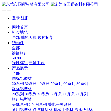
登录
注册
网站首页
桁架地轨
全部
地轨天轨
数控桁架
结构件
全部
镶嵌模组
50
80
线性模组
三轴平台
产品展示
全部
国标铝型材
20系列
30系列
40系列
50系列
60系列
80系列
欧标铝型材
20系列
30系列
40系列
50系列
60系列
80系列
模组铝型材
美规系列
GY-M系列
关电开关系列
通用铝型材
点胶机型材
机械手铝材
流水线型材